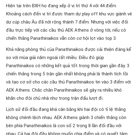
Hiện tại trên BXH họ đang xếp ở vị trí thứ 4 với 44 điểm.
Khoảng cách đến vị trí được tham dự play off khu vực giành vé
dự cúp châu Âu đã nới rộng thành 7 điểm. Nhưng với việc đối
đầu trực tiếp với các cầu thủ AEK Athens ở vòng tới, nếu có
chiến thắng Panathinaikos vẫn còn cơ hội lọt vào top 3.
Khả năng phòng thủ của Panathinaikos được cải thiện đáng kể
so với mùa giải năm ngoái rất nhiều. Điều đó giúp
Panathinaikos có những kết quả tốt trong thời gian gần đây. 3
chiến thắng trong 5 trận gần nhất không phải là thành tích tồi
và tạo cơ sở cho các cầu thủ Panathinaikos tin vào 3 điểm với
AEK Athens. Chắc chắn Panathinaikos sẽ gây ra nhiều khó
khăn cho đội chủ nhà như trong trận đấu lượt đi.
Lịch sử đối đầu đang khá cân bằng khi hai đội có tỉ lệ thắng
không chênh lệch nhau. AEK Athens giành 3 chiến thắng còn
bên phía Panathinaikos là con số 2 trong 8 lần đối đầu với
nhau. Cả hai đội đều không muốn chia điểm và có quyết tâm