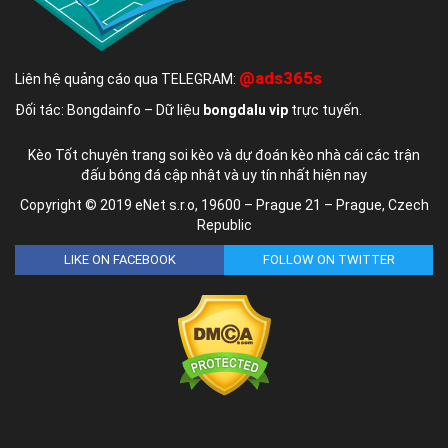
@ads365s
Liên hệ quảng cáo qua TELEGRAM:
Đối tác: Bongdainfo – Dữ liệu
bongdalu vip
trực tuyến.
Kèo Tốt chuyên trang soi kèo và dự đoán kèo nhà cái các trận
đấu bóng đá cập nhật và uy tín nhất hiện nay
Copyright © 2019 eNet s.r.o, 19600 – Prague 21 – Prague, Czech
Republic
LIKE ON FACEBOOK
FOLLOW ON TWITTER