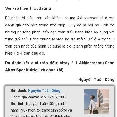
Soi kèo hiệp 1: Updating
Dù phải thi đấu trên sân khách nhưng Akhisarspor lại được
đánh giá cao hơn trong kèo hiệp 1. Lý do là bởi họ luôn có
những phương pháp tiếp cận trận đấu riêng biệt áp dụng với
từng đối thủ. Bằng chứng là việc họ đã mở tỉ số ở 4 trong 5
trận gần nhất của mình và cũng là đội giành phần thắng trong
hiệp 1 ở 4 trận đấu đó.
Dự đoán kết quả trận đấu: Altay 2-1 Akhisarspor (Chọn
Altay Spor Kulzigü và chọn tài).
Nguyễn Tuấn Dũng
Bút danh:
Nguyễn Tuấn Dũng
Tham gia keotot.vip:
12/07/2006
Bút tính:
Nguyễn Tuấn Dũng sinh
năm 1987 hiện tôi đang sinh sống và
làm việc tại Hà Nội. Tôi rất thích chơi