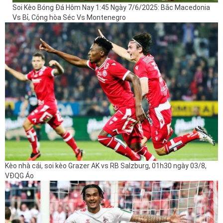
Soi Kèo Bóng Đá Hôm Nay 1:45 Ngày 7/6/2025: Bắc Macedonia
Vs Bỉ, Cộng hòa Séc Vs Montenegro
Kèo nhà cái, soi kèo Grazer AK vs RB Salzburg, 01h30 ngày 03/8,
VĐQG Áo