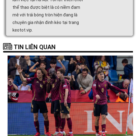
thể thao được biệt là có niềm đam
mê với trái bóng tròn hiện đang là
chuyên gia nhận đinh kèo tại trang
keotot.vip.
TIN LIÊN QUAN