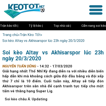
Trận kèo tốt |
Tỷ lệ kèo |
Top nhà cái |
Cẩm nang soi kèo
Trang chủ
»
Trận Kèo Tốt
»
Soi kèo Altay vs Akhisarspor lúc 23h ngày 20/3/2020
Soi kèo Altay vs Akhisarspor lúc 23h
ngày 20/3/2020
NGUYỄN TUẤN DŨNG
-
14:32 - 17/03/2020
Giải hạng nhất Thổ Nhĩ Kỳ đang diễn ra với nhiều diễn biến
hấp dẫn khi mà khoảng cách giữa đội đầu bảng và đội xếp
thứ 7 chỉ là 10 điểm. Cuối tuần này, Altay sẽ tiếp đón
Akhisarspor trên sân nhà để cạnh tranh tực tiếp cho một
tấm vé thăng hạng Super Lig.
Soi kèo châu Á
:
Updating