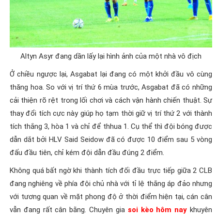
Altyn Asyr đang dần lấy lại hình ảnh của một nhà vô địch
Ở chiều ngược lại, Asgabat lại đang có một khởi đầu vô cùng
thăng hoa. So với vị trí thứ 6 mùa trước, Asgabat đã có những
cải thiện rõ rệt trong lối chơi và cách vận hành chiến thuật. Sự
thay đổi tích cực này giúp họ tạm thời giữ vị trí thứ 2 với thành
tích thắng 3, hòa 1 và chỉ để thhua 1. Cụ thể thì đội bóng được
dẫn dắt bởi HLV
Said Seidow
đã có được 10 điểm sau 5 vòng
đấu đầu tiên, chỉ kém đội dẫn đầu đúng 2 điểm.
Không quá bất ngờ khi thành tích đối đầu trực tiếp giữa 2 CLB
đang nghiêng về phía đội chủ nhà với tỉ lệ thắng áp đảo nhưng
với tương quan về mặt phong độ ở thời điểm hiện tại, cán cân
vẫn đang rất cân bằng. Chuyên gia
soi kèo hôm nay
khuyên