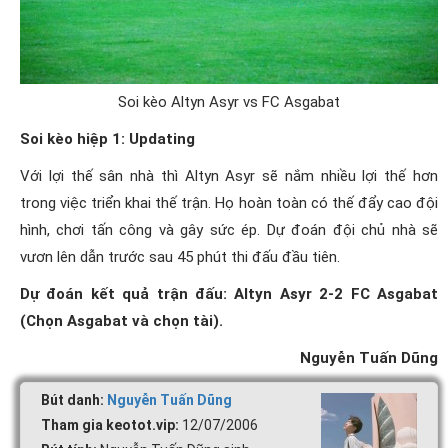
Soi kèo Altyn Asyr vs FC Asgabat
Soi kèo hiệp 1: Updating
Với lợi thế sân nhà thì
Altyn Asyr
sẽ nắm nhiều lợi thế hơn
trong việc triển khai thế trận. Họ hoàn toàn có thế đẩy cao đội
hình, chơi tấn công và gây sức ép. Dự đoán đội chủ nhà sẽ
vươn lên dẫn trước sau 45 phút thi đấu đầu tiên.
Dự đoán kết quả trận đấu:
Altyn Asyr 2-2 FC Asgabat
(Chọn Asgabat và chọn tài).
Nguyễn Tuấn Dũng
Bút danh:
Nguyễn Tuấn Dũng
Tham gia keotot.vip:
12/07/2006