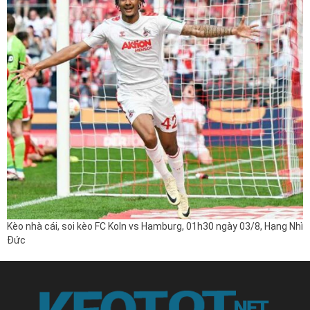
Kèo nhà cái, soi kèo FC Koln vs Hamburg, 01h30 ngày 03/8, Hạng Nhì
Đức