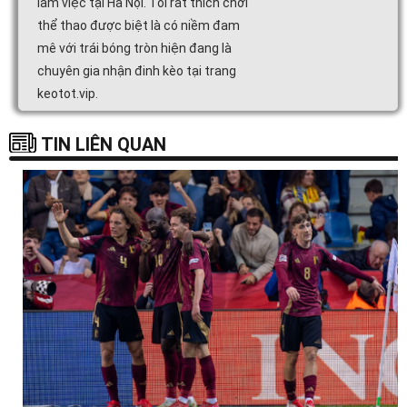
làm việc tại Hà Nội. Tôi rất thích chơi
thể thao được biệt là có niềm đam
mê với trái bóng tròn hiện đang là
chuyên gia nhận đinh kèo tại trang
keotot.vip.
TIN LIÊN QUAN