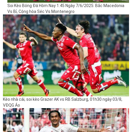
Soi Kèo Bóng Đá Hôm Nay 1:45 Ngày 7/6/2025: Bắc Macedonia
Vs Bỉ, Cộng hòa Séc Vs Montenegro
Kèo nhà cái, soi kèo Grazer AK vs RB Salzburg, 01h30 ngày 03/8,
VĐQG Áo