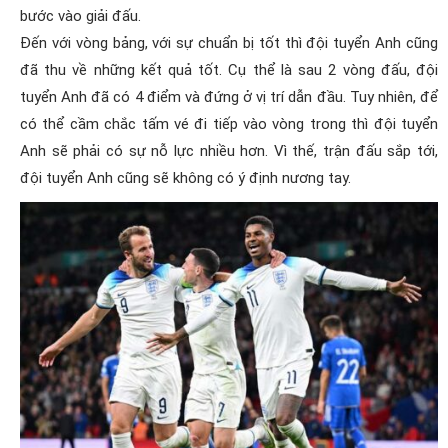
bước vào giải đấu.
Đến với vòng bảng, với sự chuẩn bị tốt thì đội tuyển Anh cũng
đã thu về những kết quả tốt. Cụ thể là sau 2 vòng đấu, đội
tuyển Anh đã có 4 điểm và đứng ở vị trí dẫn đầu. Tuy nhiên, để
có thể cầm chắc tấm vé đi tiếp vào vòng trong thì đội tuyển
Anh sẽ phải có sự nỗ lực nhiều hơn. Vì thế, trận đấu sắp tới,
đội tuyển Anh cũng sẽ không có ý định nương tay.