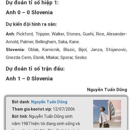
Dự đoán tỉ số hiệp 1:
Anh 0 – 0 Slovenia
Dự kiến đội hình ra sân:
Anh:
Pickford, Trippier, Walker, Stones, Guehi, Rice, Alexander-
Arnold, Palmer, Bellingham, Saka, Kane.
Slovenia:
Oblak, Karnicnik, Blazic, Bijol, Janza, Stojanovic,
Gnezda Cerin, Elsnik, Mlakar, Sporar, Sesko
Dự đoán tỉ số trận đấu:
Anh 1 – 0 Slovenia
Nguyễn Tuấn Dũng
Bút danh:
Nguyễn Tuấn Dũng
Tham gia keotot.vip:
12/07/2006
Bút tính:
Nguyễn Tuấn Dũng sinh
năm 1987 hiện tôi đang sinh sống và