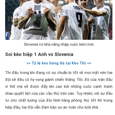
Slovenia có khả năng nhập cuộc kém hơn
Soi kèo hiệp 1 Anh vs Slovenia
>> Tỷ lệ kèo bóng đá tại Kèo Tốt <<
Thi đấu trong khi đang có sự chuẩn bị tốt về mọi mặt nên hai
đội sẽ đều có hy vọng giành chiến thắng. Tốc độ của trận đấu
vì thế mà sẽ được đẩy lên cao bởi những cuộc cạnh tranh
nhau quyết liệt của các cầu thủ trên sân. Tuy nhiên, với sự đầu
tư cho chất lượng của đội hình hàng phòng thủ tốt thì trong
hiệp đầu, hai đội vẫn đảm bảo sự an toàn cho lưới nhà.