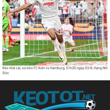
Kèo nhà cái, soi kèo FC Koln vs Hamburg, 01h30 ngày 03/8, Hạng Nhì
Đức