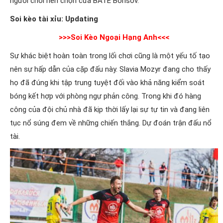
người chơi nên chọn cửa BATE Borisov.
Soi kèo tài xỉu: Updating
>>>Soi Kèo Ngoại Hạng Anh<<<
Sự khác biệt hoàn toàn trong lối chơi cũng là một yếu tố tạo
nên sự hấp dẫn của cặp đấu này.
Slavia Mozyr
đang cho thấy
họ đã đúng khi tập trung tuyệt đối vào khả năng kiểm soát
bóng kết hợp với phòng ngự phản công. Trong khi đó hàng
công của đội chủ nhà đã kịp thời lấy lại sự tự tin và đang liên
tục nổ súng đem về những chiến thắng. Dự đoán trận đấu nổ
tài.