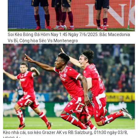
Soi Kèo Bóng Đá Hôm Nay 1:45 Ngày 7/6/2025: Bắc Macedonia
Vs Bỉ, Cộng hòa Séc Vs Montenegro
Kèo nhà cái, soi kèo Grazer AK vs RB Salzburg, 01h30 ngày 03/8,