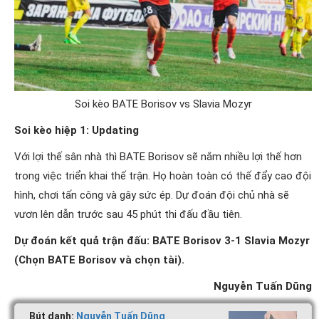
Soi kèo BATE Borisov vs Slavia Mozyr
Soi kèo hiệp 1: Updating
Với lợi thế sân nhà thì
BATE Borisov
sẽ nắm nhiều lợi thế hơn
trong việc triển khai thế trận. Họ hoàn toàn có thế đẩy cao đội
hình, chơi tấn công và gây sức ép. Dự đoán đội chủ nhà sẽ
vươn lên dẫn trước sau 45 phút thi đấu đầu tiên.
Dự đoán kết quả trận đấu: BATE Borisov 3-1 Slavia Mozyr
(Chọn BATE Borisov và chọn tài).
Nguyễn Tuấn Dũng
Bút danh:
Nguyễn Tuấn Dũng