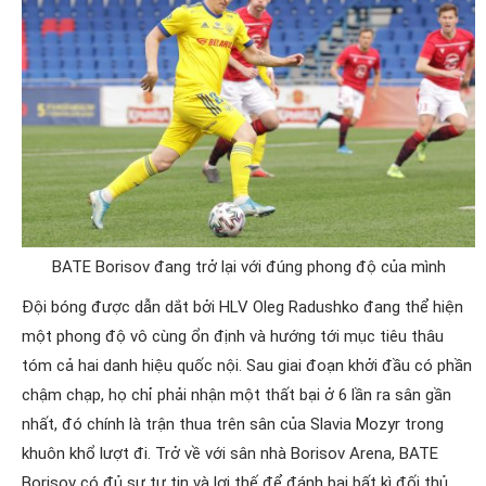
BATE Borisov đang trở lại với đúng phong độ của mình
Đội bóng được dẫn dắt bởi HLV Oleg Radushko đang thể hiện
một phong độ vô cùng ổn định và hướng tới mục tiêu thâu
tóm cả hai danh hiệu quốc nội. Sau giai đoạn khởi đầu có phần
chậm chạp, họ chỉ phải nhận một thất bại ở 6 lần ra sân gần
nhất, đó chính là trận thua trên sân của Slavia Mozyr trong
khuôn khổ lượt đi. Trở về với sân nhà Borisov Arena, BATE
Borisov có đủ sự tự tin và lợi thế để đánh bại bất kì đối thủ