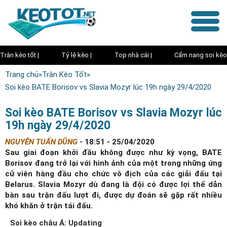
Trận kèo tốt |
Tỷ lệ kèo |
Top nhà cái |
Cẩm nang soi kèo
Trang chủ
»
Trận Kèo Tốt
»
Soi kèo BATE Borisov vs Slavia Mozyr lúc 19h ngày 29/4/2020
Soi kèo BATE Borisov vs Slavia Mozyr lúc
19h ngày 29/4/2020
NGUYỄN TUẤN DŨNG
-
18:51 - 25/04/2020
Sau giai đoạn khởi đầu không được như kỳ vọng, BATE
Borisov đang trở lại với hình ảnh của một trong những ứng
cử viên hàng đầu cho chức vô địch của các giải đấu tại
Belarus. Slavia Mozyr dù đang là đội có được lợi thế dẫn
bàn sau trận đấu lượt đi, được dự đoán sẽ gặp rất nhiều
khó khăn ở trận tái đấu.
Soi kèo châu Á: Updating