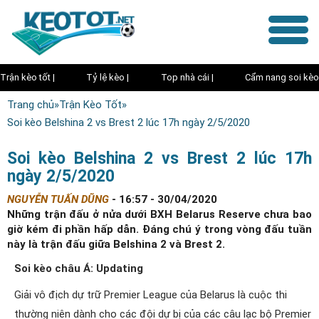
Trận kèo tốt |
Tỷ lệ kèo |
Top nhà cái |
Cẩm nang soi kèo
Trang chủ
»
Trận Kèo Tốt
»
Soi kèo Belshina 2 vs Brest 2 lúc 17h ngày 2/5/2020
Soi kèo Belshina 2 vs Brest 2 lúc 17h
ngày 2/5/2020
NGUYỄN TUẤN DŨNG
-
16:57 - 30/04/2020
Những trận đấu ở nửa dưới BXH Belarus Reserve chưa bao
giờ kém đi phần hấp dẫn. Đáng chú ý trong vòng đấu tuần
này là trận đấu giữa Belshina 2 và Brest 2.
Soi kèo châu Á: Updating
Giải vô địch dự trữ Premier League của Belarus là cuộc thi
thường niên dành cho các đội dự bị của các câu lạc bộ Premier