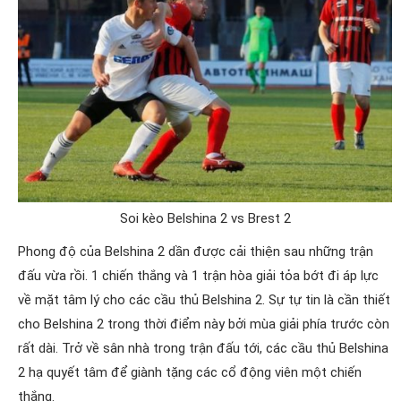
Soi kèo Belshina 2 vs Brest 2
Phong độ của Belshina 2 dần được cải thiện sau những trận
đấu vừa rồi. 1 chiến thắng và 1 trận hòa giải tỏa bớt đi áp lực
về mặt tâm lý cho các cầu thủ Belshina 2. Sự tự tin là cần thiết
cho Belshina 2 trong thời điểm này bởi mùa giải phía trước còn
rất dài. Trở về sân nhà trong trận đấu tới, các cầu thủ Belshina
2 hạ quyết tâm để giành tặng các cổ động viên một chiến
thắng.