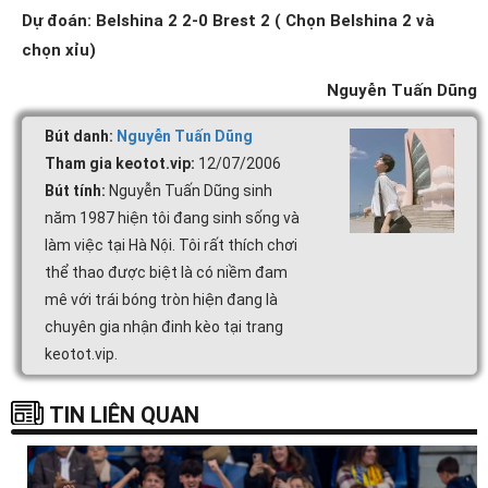
Dự đoán: Belshina 2 2-0 Brest 2 ( Chọn Belshina 2 và
chọn xỉu)
Nguyễn Tuấn Dũng
Bút danh:
Nguyễn Tuấn Dũng
Tham gia keotot.vip:
12/07/2006
Bút tính:
Nguyễn Tuấn Dũng sinh
năm 1987 hiện tôi đang sinh sống và
làm việc tại Hà Nội. Tôi rất thích chơi
thể thao được biệt là có niềm đam
mê với trái bóng tròn hiện đang là
chuyên gia nhận đinh kèo tại trang
keotot.vip.
TIN LIÊN QUAN