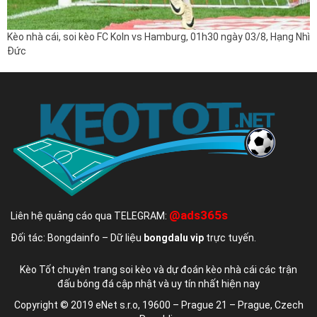
Kèo nhà cái, soi kèo FC Koln vs Hamburg, 01h30 ngày 03/8, Hạng Nhì
Đức
@ads365s
Liên hệ quảng cáo qua TELEGRAM:
Đối tác: Bongdainfo – Dữ liệu
bongdalu vip
trực tuyến.
Kèo Tốt chuyên trang soi kèo và dự đoán kèo nhà cái các trận
đấu bóng đá cập nhật và uy tín nhất hiện nay
Copyright © 2019 eNet s.r.o, 19600 – Prague 21 – Prague, Czech