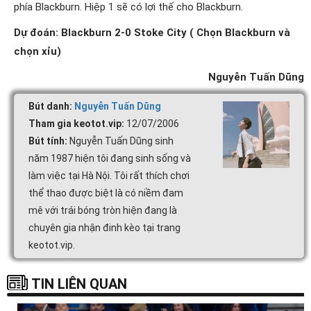
phía Blackburn. Hiệp 1 sẽ có lợi thế cho Blackburn.
Dự đoán: Blackburn 2-0 Stoke City ( Chọn Blackburn và
chọn xỉu)
Nguyễn Tuấn Dũng
Bút danh:
Nguyễn Tuấn Dũng
Tham gia keotot.vip:
12/07/2006
Bút tính:
Nguyễn Tuấn Dũng sinh
năm 1987 hiện tôi đang sinh sống và
làm việc tại Hà Nội. Tôi rất thích chơi
thể thao được biệt là có niềm đam
mê với trái bóng tròn hiện đang là
chuyên gia nhận đinh kèo tại trang
keotot.vip.
TIN LIÊN QUAN