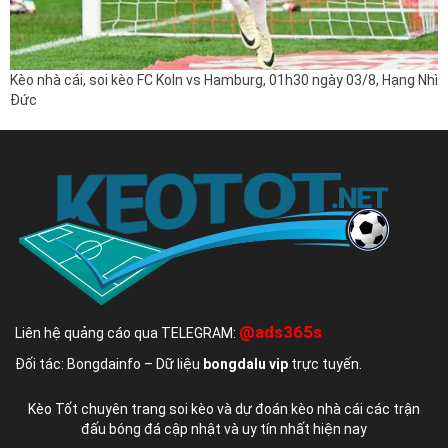
Kèo nhà cái, soi kèo FC Koln vs Hamburg, 01h30 ngày 03/8, Hạng Nhì
Đức
@ads365s
Liên hệ quảng cáo qua TELEGRAM:
Đối tác: Bongdainfo – Dữ liệu
bongdalu vip
trực tuyến.
Kèo Tốt chuyên trang soi kèo và dự đoán kèo nhà cái các trận
đấu bóng đá cập nhật và uy tín nhất hiện nay