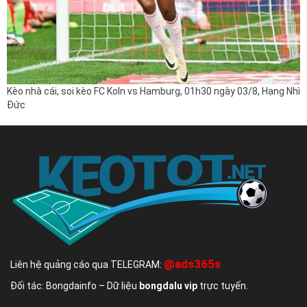
Kèo nhà cái, soi kèo FC Koln vs Hamburg, 01h30 ngày 03/8, Hạng Nhì
Đức
@ads365s
Liên hệ quảng cáo qua TELEGRAM:
Đối tác: Bongdainfo – Dữ liệu
bongdalu vip
trực tuyến.