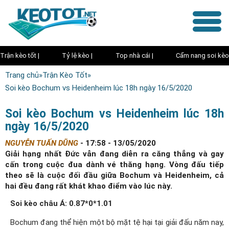
Trận kèo tốt |
Tỷ lệ kèo |
Top nhà cái |
Cẩm nang soi kèo
Trang chủ
»
Trận Kèo Tốt
»
Soi kèo Bochum vs Heidenheim lúc 18h ngày 16/5/2020
Soi kèo Bochum vs Heidenheim lúc 18h
ngày 16/5/2020
NGUYỄN TUẤN DŨNG
-
17:58 - 13/05/2020
Giải hạng nhất Đức vẫn đang diễn ra căng thẳng và gay
cấn trong cuộc đua dành vé thăng hạng. Vòng đấu tiếp
theo sẽ là cuộc đối đầu giữa Bochum và Heidenheim, cả
hai đều đang rất khát khao điểm vào lúc này.
Soi kèo châu Á: 0.87*0*1.01
Bochum đang thể hiện một bộ mặt tệ hại tại giải đấu năm nay,