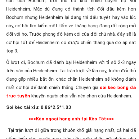
sân của Bochum, đối thủ có khá nhiều duyên nợ với
Heidenheim. Mặc dù đang có thành tích đối đầu kém hơn
Bochum nhưng Heidenheim lại đang thi đấu tuyệt hay vào lúc
này, cơ hội tìm kiếm một tấm vé thăng hạng đang rất rộng mở
đối với họ. Trước phong độ kém cỏi của đội chủ nhà, đây sẽ là
cơ hội tốt để Heidenheim có được chiến thắng qua đó áp sát
top 3.
Ở lượt đi, Bochum đã đánh bại Heidenheim với tỉ số 2-3 ngay
trên sân của Heidenheim. Tại trận lượt về lần này, trước đối thủ
đang gặp nhiều bất ổn, chắc chắn Heidenheim sẽ không đánh
mất cơ hội để dành chiến thắng. Chuyên gia
soi kèo bóng đá
trực tuyến
khuyên người chơi vẫn nên chọn cửa Heidenheim.
Soi kèo tài xỉu: 0.86*2.5*1.03
>>>Kèo ngoại hạng anh tại Kèo Tốt<<<
Tại trận lượt đi giữa trong khuôn khổ giải hạng nhất, cả hai đã
cống hiến cho người xem trận cầu mãn nhãn với những pha