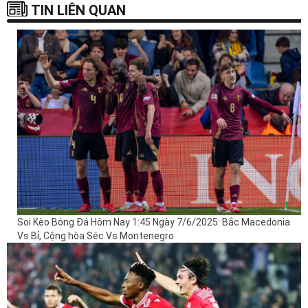
TIN LIÊN QUAN
Soi Kèo Bóng Đá Hôm Nay 1:45 Ngày 7/6/2025: Bắc Macedonia
Vs Bỉ, Cộng hòa Séc Vs Montenegro