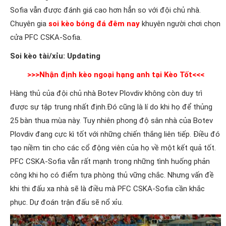
Sofia vẫn được đánh giá cao hơn hẳn so với đội chủ nhà.
Chuyên gia
soi kèo bóng đá đêm nay
khuyên người chơi chọn
cửa PFC CSKA-Sofia.
Soi kèo tài/xỉu: Updating
>>>Nhận định kèo ngoại hạng anh tại Kèo Tốt<<<
Hàng thủ của đội chủ nhà Botev Plovdiv không còn duy trì
được sự tập trung nhất định.Đó cũng là lí do khi họ để thủng
25 bàn thua mùa này. Tuy nhiên phong độ sân nhà của Botev
Plovdiv đang cực kì tốt với những chiến thắng liên tiếp. Điều đó
tạo niềm tin cho các cổ động viên của họ về một kết quả tốt.
PFC CSKA-Sofia vẫn rất mạnh trong những tình huống phản
công khi họ có điểm tựa phòng thủ vững chắc. Nhưng vấn đề
khi thi đấu xa nhà sẽ là điều mà PFC CSKA-Sofia cần khắc
phục. Dự đoán trận đấu sẽ nổ xỉu.