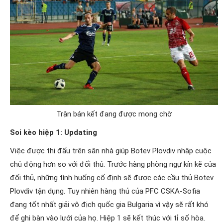
Trận bán kết đang được mong chờ
Soi kèo hiệp 1: Updating
Việc được thi đấu trên sân nhà giúp Botev Plovdiv nhập cuộc
chủ động hơn so với đối thủ. Trước hàng phòng ngự kín kẽ của
đối thủ, những tình huống cố định sẽ được các cầu thủ Botev
Plovdiv tận dụng. Tuy nhiên hàng thủ của PFC CSKA-Sofia
đang tốt nhất giải vô địch quốc gia Bulgaria vì vậy sẽ rất khó
để ghi bàn vào lưới của họ. Hiệp 1 sẽ kết thúc với tỉ số hòa.