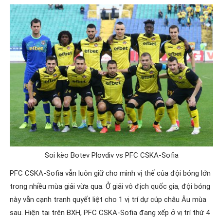
Soi kèo Botev Plovdiv vs PFC CSKA-Sofia
PFC CSKA-Sofia vẫn luôn giữ cho mình vị thế của đội bóng lớn
trong nhiều mùa giải vừa qua. Ở giải vô địch quốc gia, đội bóng
này vẫn cạnh tranh quyết liệt cho 1 vị trí dự cúp châu Âu mùa
sau. Hiện tại trên BXH, PFC CSKA-Sofia đang xếp ở vị trí thứ 4