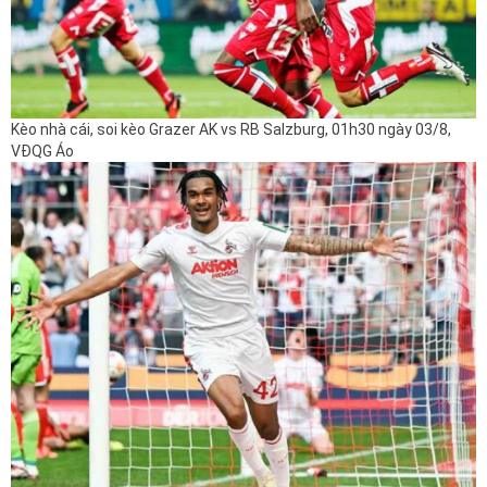
Kèo nhà cái, soi kèo Grazer AK vs RB Salzburg, 01h30 ngày 03/8,
VĐQG Áo