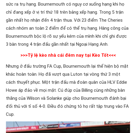
sức ra trụ hạng. Bournemouth có nguy cơ xuống hạng khi họ
chỉ đang xếp ở vị trí thứ 18 trên bảng xếp hạng. Trong 5 trận
gần nhất họ nhận đến 4 trận thua. Với 23 điểm The Cheries
cách nhóm an toàn 2 điểm để có thể trụ hạng. Hàng công của
Bournemouth bộc lộ rõ sự yếu kém của mình khi chỉ ghi được
3 bàn trong 4 trận đấu gần nhất tại Ngoại Hạng Anh.
>>>Tỷ lệ kèo nhà cái đêm nay tại Kèo Tốt<<<
Nhưng ở đấu trường FA Cup, Bournemouth lại thể hiện bộ mặt
khác hoàn toàn. Họ đã vượt qua Luton tại vòng thứ 3 một
cách thuyết phục. Một trận đấu mà đoàn quân của HLV Eddie
Howe áp đảo về mọi mặt. Cú đúp của Billing cùng những bàn
thắng của Wilson và Solanke giúp cho Bournemouth đánh bại
đối thủ với tỉ số 4-0. Điều đó chứng tỏ họ rất tập trung vào FA
Cup.