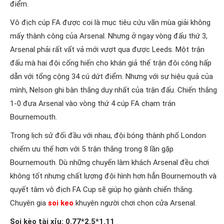
điểm.
Vô địch cúp FA được coi là mục tiêu cứu vãn mùa giải không
mấy thành công của Arsenal. Nhưng ở ngay vòng đấu thứ 3,
Arsenal phải rất vất vả mới vượt qua được Leeds. Một trận
đấu mà hai đội cống hiến cho khán giả thế trận đôi công hấp
dẫn với tổng cộng 34 cú dứt điểm. Nhưng với sự hiệu quả của
mình, Nelson ghi bàn thắng duy nhất của trận đấu. Chiến thắng
1-0 đưa Arsenal vào vòng thứ 4 cúp FA chạm trán
Bournemouth.
Trong lịch sử đối đầu với nhau, đội bóng thành phố London
chiếm ưu thế hơn với 5 trận thắng trong 8 lần gặp
Bournemouth. Dù những chuyến làm khách Arsenal đều chơi
không tốt nhưng chất lượng đội hình hơn hẳn Bournemouth và
quyết tâm vô địch FA Cup sẽ giúp họ giành chiến thắng.
Chuyên gia
soi keo
khuyên người chơi chọn cửa Arsenal.
Soi kèo tài xỉu: 0.77*2.5*1.11