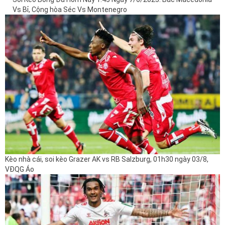
Vs Bỉ, Cộng hòa Séc Vs Montenegro
Kèo nhà cái, soi kèo Grazer AK vs RB Salzburg, 01h30 ngày 03/8,
VĐQG Áo