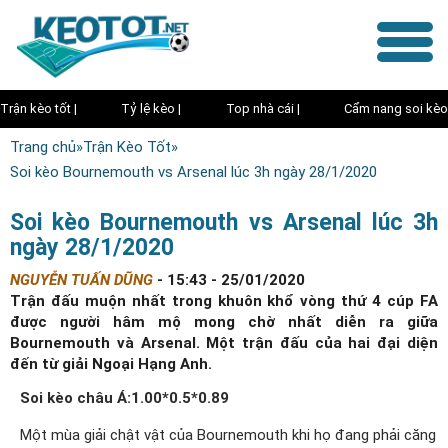
Trận kèo tốt |
Tỷ lệ kèo |
Top nhà cái |
Cẩm nang soi kèo
Trang chủ
»
Trận Kèo Tốt
»
Soi kèo Bournemouth vs Arsenal lúc 3h ngày 28/1/2020
Soi kèo Bournemouth vs Arsenal lúc 3h
ngày 28/1/2020
NGUYỄN TUẤN DŨNG
-
15:43 - 25/01/2020
Trận đấu muộn nhất trong khuôn khổ vòng thứ 4 cúp FA
được người hâm mộ mong chờ nhất diễn ra giữa
Bournemouth và Arsenal. Một trận đấu của hai đại diện
đến từ giải Ngoại Hạng Anh.
Soi kèo châu Á:1.00*0.5*0.89
Một mùa giải chật vật của Bournemouth khi họ đang phải căng