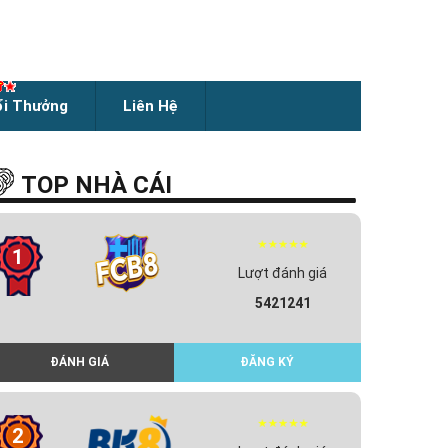
ổi Thưởng
Liên Hệ
TOP NHÀ CÁI
1
Lượt đánh giá
5421241
ĐÁNH GIÁ
ĐĂNG KÝ
2