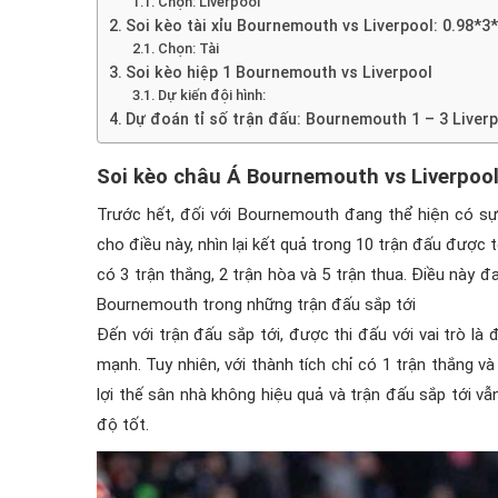
Chọn: Liverpool
Soi kèo tài xỉu Bournemouth vs Liverpool: 0.98*3
Chọn: Tài
Soi kèo hiệp 1 Bournemouth vs Liverpool
Dự kiến đội hình:
Dự đoán tỉ số trận đấu: Bournemouth 1 – 3 Liver
Soi kèo châu Á Bournemouth vs Liverpool
Trước hết, đối với Bournemouth đang thể hiện có sự
cho điều này, nhìn lại kết quả trong 10 trận đấu được
có 3 trận thắng, 2 trận hòa và 5 trận thua. Điều này 
Bournemouth trong những trận đấu sắp tới
Đến với trận đấu sắp tới, được thi đấu với vai trò là
mạnh. Tuy nhiên, với thành tích chỉ có 1 trận thắng và
lợi thế sân nhà không hiệu quả và trận đấu sắp tới vẫ
độ tốt.