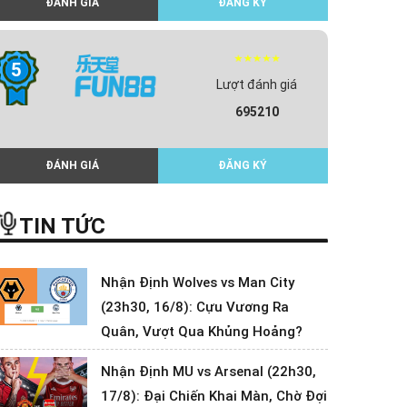
ĐÁNH GIÁ
ĐĂNG KÝ
5
Lượt đánh giá
695210
ĐÁNH GIÁ
ĐĂNG KÝ
TIN TỨC
Nhận Định Wolves vs Man City
(23h30, 16/8): Cựu Vương Ra
Quân, Vượt Qua Khủng Hoảng?
Nhận Định MU vs Arsenal (22h30,
17/8): Đại Chiến Khai Màn, Chờ Đợi