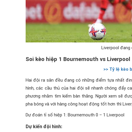
Liverpool đang 
Soi kèo hiệp 1 Bournemouth vs Liverpool
>> Tỷ lệ kèo 
Hai đội ra sân đều đang có những điểm tựa nhất đinh
hình, các cầu thủ của hai đội sẽ nhanh chóng đẩy c
phương nhằm tìm kiếm bàn thắng. Người xem sẽ được
pha bóng và với hàng công hoạt động tốt hơn thì Liver
Dự đoán tỉ số hiệp 1: Bournemouth 0 – 1 Liverpool
Dự kiến đội hình: