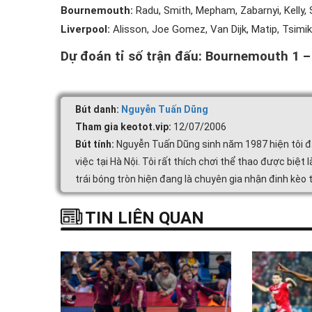
Bournemouth:
Radu, Smith, Mepham, Zabarnyi, Kelly, Sc
Liverpool:
Alisson, Joe Gomez, Van Dijk, Matip, Tsimika
Dự đoán tỉ số trận đấu: Bournemouth 1 – 
Bút danh:
Nguyễn Tuấn Dũng
Tham gia keotot.vip:
12/07/2006
Bút tính:
Nguyễn Tuấn Dũng sinh năm 1987 hiện tôi đ
việc tại Hà Nội. Tôi rất thích chơi thể thao được biệt
trái bóng tròn hiện đang là chuyên gia nhận đinh kèo t
TIN LIÊN QUAN