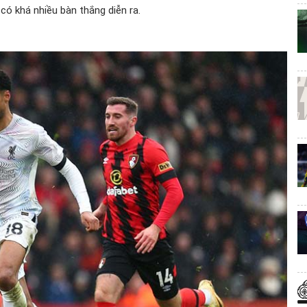
 có khá nhiều bàn thắng diễn ra.