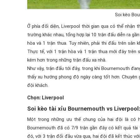
Soi kèo Bou
Ở phía đối diện, Liverpool thời gian qua có thể nhận
trường khác nhau, tổng hợp lại 10 trận đấu diễn ra gần
hòa và 1 trận thua. Tuy nhiên, phải thi đấu trên sân 
Thực tế, với 1 trận hòa và 1 trận thua mới đây trên
kém hơn trong những trận đấu xa nhà.
Như vậy, trận đấu tới đây, trong khi Bournemouth đang
thấy xu hướng phong độ ngày càng tốt hơn. Chuyên 
đội khách.
Chọn: Liverpool
Soi kèo tài xỉu Bournemouth vs Liverpool
Một trong những ưu thế chung của hai đội là có h
Bournemouth đã có 7/9 trận gần đây có kết quả tài t
đó, với 3 trận đối đầu vừa qua, hai đội đã kết thúc với