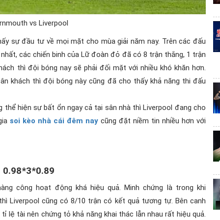
rnmouth vs Liverpool
 thấy sự đầu tư về mọi mặt cho mùa giải năm nay. Trên các đấu
 nhất, các chiến binh của Lữ đoàn đỏ đã có 8 trận thắng, 1 trận
khách thì đội bóng nay sẽ phải đối mặt với nhiều khó khăn hơn.
 sân khách thì đội bóng này cũng đã cho thấy khả năng thi đấu
 thể hiện sự bất ổn ngay cả tại sân nhà thì Liverpool đang cho
gia
soi kèo nhà cái đêm nay
cũng đặt niềm tin nhiều hơn với
: 0.98*3*0.89
àng công hoạt động khá hiệu quả. Minh chứng là trong khi
hì Liverpool cũng có 8/10 trận có kết quả tương tự. Bên canh
 tỉ lệ tài nên chứng tỏ khả năng khai thác lẫn nhau rất hiệu quả.