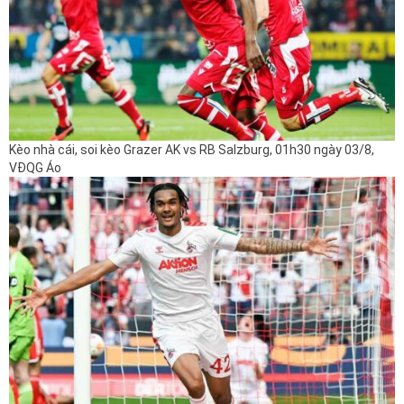
Kèo nhà cái, soi kèo Grazer AK vs RB Salzburg, 01h30 ngày 03/8,
VĐQG Áo