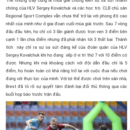
Thế nhưng đây cũng là mùa giải chứng kiến sự sa sút nhanh
chóng của HLV Sergey Kovalchuk và các học trò. CLB chủ sân
Regional Sport Complex vẫn chưa thể trở lại với phong độ cao
nhất của mình như ở giai đoạn cuối mùa giải trước. Sau 7 vòng
đấu đầu tiên, họ chỉ có 3 lần giành được trọn vẹn 3 điểm bên
cạnh 1 lần chia điểm nhưng đã phải nhận tới 3 thất bại. Thành
tích này chỉ ra sự sa sút đáng kể của đoàn quân của HLV
Sergey Kovalchuk khi họ đang xếp ở vị trí thứ 7 với 10 điểm có
được. Nhưng khi mà khoảng cách với đội dẫn đầu chỉ là 5
điểm, họ hoàn toàn có khả năng trở lại với cuộc đua nếu chơi
đúng với thực lực của mình. Với lợi thế được chơi trên sân nhà,
Brest đã tỏ rõ sự quyết tâm đánh bại đối thủ thông qua các
buổi họp báo trước trận đấu.