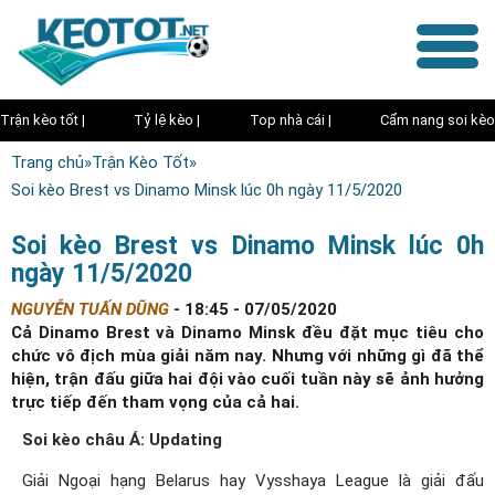
Trận kèo tốt |
Tỷ lệ kèo |
Top nhà cái |
Cẩm nang soi kèo
Trang chủ
»
Trận Kèo Tốt
»
Soi kèo Brest vs Dinamo Minsk lúc 0h ngày 11/5/2020
Soi kèo Brest vs Dinamo Minsk lúc 0h
ngày 11/5/2020
NGUYỄN TUẤN DŨNG
-
18:45 - 07/05/2020
Cả Dinamo Brest và Dinamo Minsk đều đặt mục tiêu cho
chức vô địch mùa giải năm nay. Nhưng với những gì đã thể
hiện, trận đấu giữa hai đội vào cuối tuần này sẽ ảnh hưởng
trực tiếp đến tham vọng của cả hai.
Soi kèo châu Á: Updating
Giải Ngoại hạng Belarus hay Vysshaya League là giải đấu