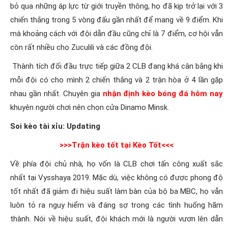
bỏ qua những áp lực từ giới truyền thông, họ đã kịp trở lại với 3
chiến thắng trong 5 vòng đấu gần nhất để mang về 9 điểm. Khi
mà khoảng cách với đội dẫn đầu cũng chỉ là 7 điểm, cơ hội vẫn
còn rất nhiều cho Zuculili và các đồng đội.
Thành tích đối đầu trực tiếp giữa 2 CLB đang khá cân bằng khi
mỗi đội có cho mình 2 chiến thắng và 2 trận hòa ở 4 lần gặp
nhau gần nhất. Chuyên gia
nhận định kèo bóng đá hôm nay
khuyên người chơi nên chọn cửa Dinamo Minsk.
Soi kèo tài xỉu: Updating
>>>Trận kèo tốt tại Kèo Tốt<<<
Về phía đội chủ nhà, họ vốn là CLB chơi tấn công xuất sắc
nhất tại Vysshaya 2019. Mặc dù, việc không có được phong độ
tốt nhất đã giảm đi hiệu suất làm bàn của bộ ba MBC, họ vẫn
luôn tỏ ra nguy hiểm và đáng sợ trong các tình huống hãm
thành. Nói về hiệu suất, đội khách mới là người vươn lên dẫn