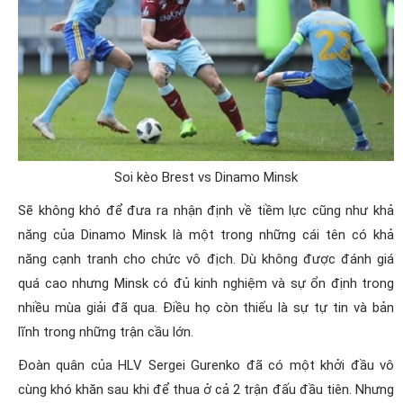
Soi kèo Brest vs Dinamo Minsk
Sẽ không khó để đưa ra nhận định về tiềm lực cũng như khả
năng của Dinamo Minsk là một trong những cái tên có khả
năng cạnh tranh cho chức vô địch. Dù không được đánh giá
quá cao nhưng Minsk có đủ kinh nghiệm và sự ổn định trong
nhiều mùa giải đã qua. Điều họ còn thiếu là sự tự tin và bản
lĩnh trong những trận cầu lớn.
Đoàn quân của HLV Sergei Gurenko đã có một khởi đầu vô
cùng khó khăn sau khi để thua ở cả 2 trận đấu đầu tiên. Nhưng