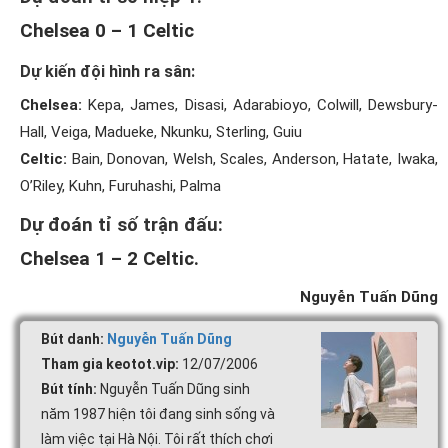
Chelsea 0 – 1 Celtic
Dự kiến đội hình ra sân:
Chelsea:
Kepa, James, Disasi, Adarabioyo, Colwill, Dewsbury-
Hall, Veiga, Madueke, Nkunku, Sterling, Guiu
Celtic:
Bain, Donovan, Welsh, Scales, Anderson, Hatate, Iwaka,
O’Riley, Kuhn, Furuhashi, Palma
Dự đoán tỉ số trận đấu:
Chelsea 1 – 2 Celtic.
Nguyễn Tuấn Dũng
Bút danh:
Nguyễn Tuấn Dũng
Tham gia keotot.vip:
12/07/2006
Bút tính:
Nguyễn Tuấn Dũng sinh
năm 1987 hiện tôi đang sinh sống và
làm việc tại Hà Nội. Tôi rất thích chơi