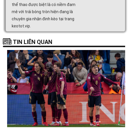
thể thao được biệt là có niềm đam
mê với trái bóng tròn hiện đang là
chuyên gia nhận đinh kèo tại trang
keotot.vip.
TIN LIÊN QUAN