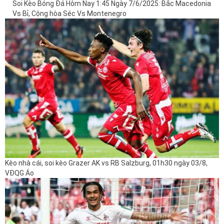
Soi Kèo Bóng Đá Hôm Nay 1:45 Ngày 7/6/2025: Bắc Macedonia
Vs Bỉ, Cộng hòa Séc Vs Montenegro
Kèo nhà cái, soi kèo Grazer AK vs RB Salzburg, 01h30 ngày 03/8,
VĐQG Áo