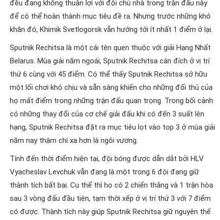
đều đang không thuận lợi với đội chủ nhà trong trận đấu này
để có thể hoàn thành mục tiêu đề ra. Nhưng trước những khó
khăn đó, Khimik Svetlogorsk vẫn hướng tới ít nhất 1 điểm ở lại.
Sputnik Rechitsa là một cái tên quen thuộc với giải Hạng Nhất
Belarus. Mùa giải năm ngoái, Sputnik Rechitsa cán đích ở vị trí
thứ 6 cùng với 45 điểm. Có thể thấy Sputnik Rechitsa sở hữu
một lối chơi khó chịu và sẵn sàng khiến cho những đối thủ của
họ mất điểm trong những trận đấu quan trọng. Trong bối cảnh
có những thay đổi của cơ chế giải đấu khi có đến 3 suất lên
hạng, Sputnik Rechitsa đặt ra mục tiêu lọt vào top 3 ở mùa giải
năm nay thậm chí xa hơn là ngôi vương.
Tính đến thời điểm hiện tại, đội bóng được dẫn dắt bởi HLV
Vyacheslav Levchuk vẫn đang là một trong 6 đội đang giữ
thành tích bất bại. Cụ thể thì họ có 2 chiến thắng và 1 trận hòa
sau 3 vòng đấu đầu tiên, tạm thời xếp ở vị trí thứ 3 với 7 điểm
có được. Thành tích này giúp Sputnik Rechitsa giữ nguyên thế