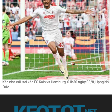
Kèo nhà cái, soi kèo FC Koln vs Hamburg, 01h30 ngày 03/8, Hạng Nhì
Đức