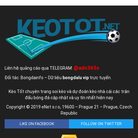
@ads365s
Liên hệ quảng cáo qua TELEGRAM:
Đối tác: Bongdainfo – Dữ liệu
bongdalu vip
trực tuyến.
Kèo Tốt chuyên trang soi kèo và dự đoán kèo nhà cái các trận
đấu bóng đá cập nhật và uy tín nhất hiện nay
Copyright © 2019 eNet s.r.o, 19600 – Prague 21 – Prague, Czech
Republic
LIKE ON FACEBOOK
FOLLOW ON TWITTER