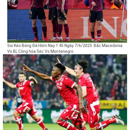
Soi Kèo Bóng Đá Hôm Nay 1:45 Ngày 7/6/2025: Bắc Macedonia
Vs Bỉ, Cộng hòa Séc Vs Montenegro