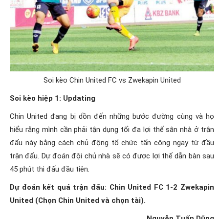
Soi kèo Chin United FC vs Zwekapin United
Soi kèo hiệp 1: Updating
Chin United đang bị dồn đến những bước đường cùng và họ
hiểu rằng mình cần phải tận dụng tối đa lợi thế sân nhà ở trận
đấu này bằng cách chủ động tổ chức tấn công ngay từ đầu
trận đấu. Dự đoán đội chủ nhà sẽ có được lợi thế dẫn bàn sau
45 phút thi đấu đầu tiên.
Dự đoán kết quả trận đấu: Chin United FC 1-2 Zwekapin
United (Chọn Chin United và chọn tài).
Nguyễn Tuấn Dũng