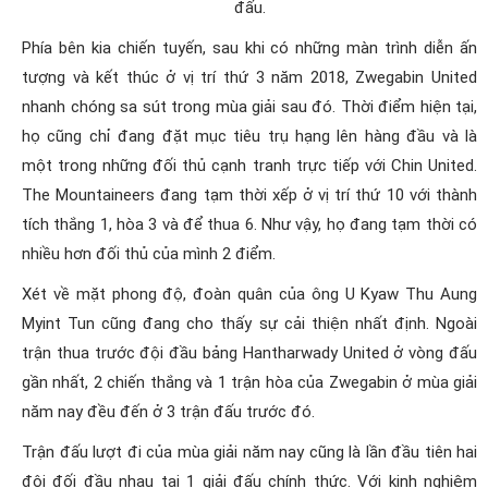
đấu.
Phía bên kia chiến tuyến, sau khi có những màn trình diễn ấn
tượng và kết thúc ở vị trí thứ 3 năm 2018, Zwegabin United
nhanh chóng sa sút trong mùa giải sau đó. Thời điểm hiện tại,
họ cũng chỉ đang đặt mục tiêu trụ hạng lên hàng đầu và là
một trong những đối thủ cạnh tranh trực tiếp với Chin United.
The Mountaineers đang tạm thời xếp ở vị trí thứ 10 với thành
tích thắng 1, hòa 3 và để thua 6. Như vậy, họ đang tạm thời có
nhiều hơn đối thủ của mình 2 điểm.
Xét về mặt phong độ, đoàn quân của ông
U Kyaw Thu Aung
Myint Tun cũng đang cho thấy sự cải thiện nhất định. Ngoài
trận thua trước đội đầu bảng Hantharwady United ở vòng đấu
gần nhất, 2 chiến thắng và 1 trận hòa của Zwegabin ở mùa giải
năm nay đều đến ở 3 trận đấu trước đó.
Trận đấu lượt đi của mùa giải năm nay cũng là lần đầu tiên hai
đội đối đầu nhau tại 1 giải đấu chính thức. Với kinh nghiệm