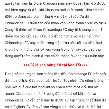
quyết tâm làm lại ở giải Clausura năm nay. Quyết tâm đó được
thể hiện ngay từ đầu khi Clausura mới khởi tranh. Hiện tại trên
BXH họ đang xếp ở vị trí thứ 6 – một vị trí vừa đủ để
Chinandega FC điền tên của mình vào vòng tranh chức vô địch.
Cùng 18 điểm có được Chinandega FC duy trì khoảng cách 1
điểm với đội xếp sau. Điều đó đồng nghĩa với việc nếu như
Chinandega FC sảy chân trong trận đấu sắp tới, họ sẽ bị loại
khỏi nhóm những đội lọt vào vòng trong. Vì vậy các cầu thủ
đang quyết tâm giành được chiến thắng ở vòng đấu tuần này.
>>>Tỷ lệ kèo bóng đá tại Kèo Tốt<<<
Đang sở hữu mạch trận thắng liên tiếp, Chinandega FC bất ngờ
để thua ở trận đấu cuối tuần trước. Tuy nhiên đó cũng không
phải kết quả quá bất ngờ khi họ chạm trán một đối thủ rất
mạnh. Clausura chỉ còn 3 vòng đấu nữa là sẽ kết thúc và
Chinandega FC vẫn phải duy trì được sự tập trung nhất định để
có thể giành lấy tấm vé vào vòng tranh chức vô địch. Với lợi