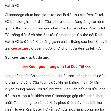
Esteli FC.
Chinandega chưa bao giờ được coi là đối thủ của Real Esteli
FC bởi trong lịch sử đối đầu, các vị khách đang là người nắm
giữ lợi thế. Trong 8 trận gần nhất đối đầu với nhau, Real Esteli
FC thắng đến 5 và hòa 2 trước Chinandega. Có thể nói Real
Esteli FC là đội có khả năng giành chiến thắng cao hơn. Chuyên
gia
keotot.net
khuyên người chơi chọn cửa Real Esteli FC.
Soi kèo tài/xỉu: Updating
>>>Kèo ngoại hạng anh tại Kèo Tốt<<<
Hàng công của Chinandega sau chuỗi trận thăng hoa bắt đầu
khựng lại ở vòng đấu tuần trước khi họ không thể một lần
xuyên thủng mảnh lưới đối phương. Việc liên tiếp đối đầu các
đối thủ ở top trên khiến cho Chinandega gặp nhiều khó khăn
nhất định nhưng họ vẫn sẽ khắc phục điều này. Phía bên kia
chiến tuyến, Real Esteli FC vẫn sở hữu một hàng công mà bất