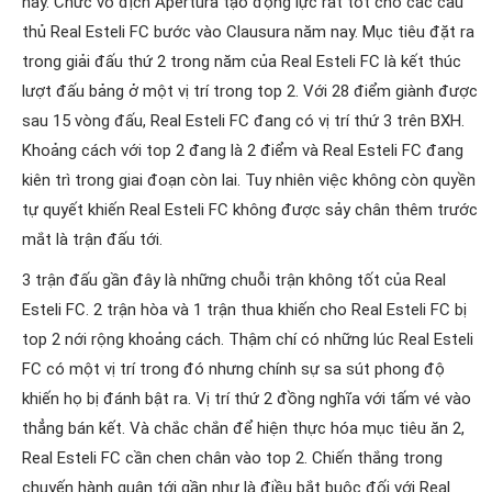
nay. Chức vô địch Apertura tạo động lực rất tốt cho các cầu
thủ Real Esteli FC bước vào Clausura năm nay. Mục tiêu đặt ra
trong giải đấu thứ 2 trong năm của Real Esteli FC là kết thúc
lượt đấu bảng ở một vị trí trong top 2. Với 28 điểm giành được
sau 15 vòng đấu, Real Esteli FC đang có vị trí thứ 3 trên BXH.
Khoảng cách với top 2 đang là 2 điểm và Real Esteli FC đang
kiên trì trong giai đoạn còn lai. Tuy nhiên việc không còn quyền
tự quyết khiến Real Esteli FC không được sảy chân thêm trước
mắt là trận đấu tới.
3 trận đấu gần đây là những chuỗi trận không tốt của Real
Esteli FC. 2 trận hòa và 1 trận thua khiến cho Real Esteli FC bị
top 2 nới rộng khoảng cách. Thậm chí có những lúc Real Esteli
FC có một vị trí trong đó nhưng chính sự sa sút phong độ
khiến họ bị đánh bật ra. Vị trí thứ 2 đồng nghĩa với tấm vé vào
thẳng bán kết. Và chắc chắn để hiện thực hóa mục tiêu ăn 2,
Real Esteli FC cần chen chân vào top 2. Chiến thắng trong
chuyến hành quân tới gần như là điều bắt buộc đối với Real