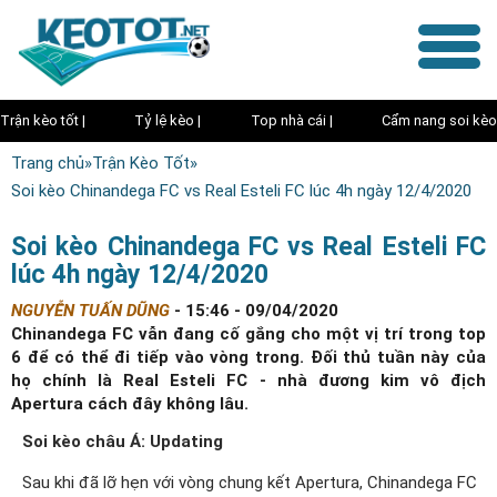
Trận kèo tốt |
Tỷ lệ kèo |
Top nhà cái |
Cẩm nang soi kèo
Trang chủ
»
Trận Kèo Tốt
»
Soi kèo Chinandega FC vs Real Esteli FC lúc 4h ngày 12/4/2020
Soi kèo Chinandega FC vs Real Esteli FC
lúc 4h ngày 12/4/2020
NGUYỄN TUẤN DŨNG
-
15:46 - 09/04/2020
Chinandega FC vẫn đang cố gắng cho một vị trí trong top
6 để có thể đi tiếp vào vòng trong. Đối thủ tuần này của
họ chính là Real Esteli FC - nhà đương kim vô địch
Apertura cách đây không lâu.
Soi kèo châu Á: Updating
Sau khi đã lỡ hẹn với vòng chung kết Apertura, Chinandega FC