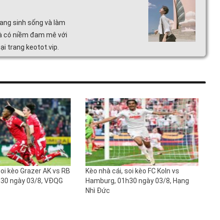
ang sinh sống và làm
 là có niềm đam mê với
ại trang keotot.vip.
soi kèo Grazer AK vs RB
Kèo nhà cái, soi kèo FC Koln vs
h30 ngày 03/8, VĐQG
Hamburg, 01h30 ngày 03/8, Hạng
Nhì Đức