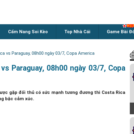
Cẩm Nang Soi Kèo
Top Nhà Cái
Game Bài Đ
ica vs Paraguay, 08h00 ngày 03/7, Copa America
a vs Paraguay, 08h00 ngày 03/7, Copa
 được gặp đối thủ có sức mạnh tương đương thì Costa Rica
ng bậc cảm xúc.