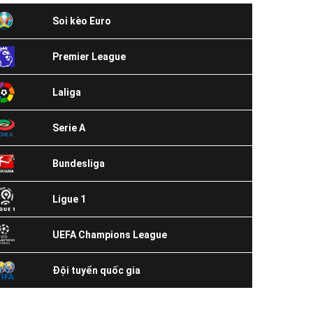
Soi kèo Euro
Premier League
Laliga
Serie A
Bundesliga
Ligue 1
UEFA Champions League
Đội tuyển quốc gia