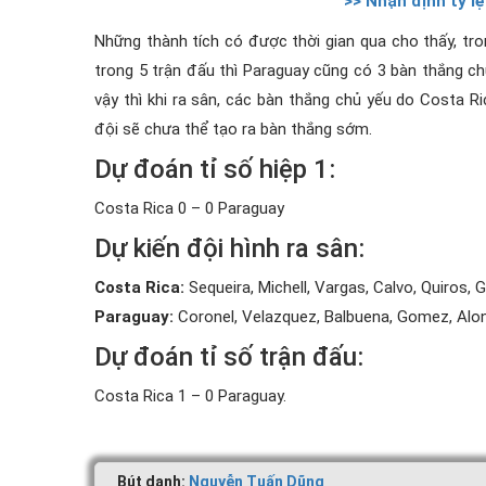
>> Nhận định tỷ lệ
Những thành tích có được thời gian qua cho thấy, tr
trong 5 trận đấu thì Paraguay cũng có 3 bàn thắng c
vậy thì khi ra sân, các bàn thắng chủ yếu do Costa Ri
đội sẽ chưa thể tạo ra bàn thắng sớm.
Dự đoán tỉ số hiệp 1:
Costa Rica 0 – 0 Paraguay
Dự kiến đội hình ra sân:
Costa Rica:
Sequeira, Michell, Vargas, Calvo, Quiros, G
Paraguay:
Coronel, Velazquez, Balbuena, Gomez, Alonso
Dự đoán tỉ số trận đấu:
Costa Rica 1 – 0 Paraguay.
Bút danh:
Nguyễn Tuấn Dũng