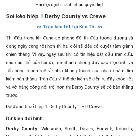
Hai đội cạnh tranh nhau quyết liệt
Soi kèo hiệp 1 Derby County vs Crewe
>> Trận kèo tốt tại Kèo Tốt <<
Thi đấu trong khi đang có phong độ thi đấu tương đương và
đang ngày càng tốt hơn thì hai đội sẽ đều có quyết tâm giành
chiến thắng. Vì vậy, ngay sau khi có tín hiệu bắt đầu trận đấu,
các cầu thủ của hai đội sẽ nhanh chóng đẩy cao đội hình và
tấn công mạnh mẽ về phía khung thành của nhau nhằm tìm
kiếm bàn thắng. Trận đấu vì thế dự kiến sẽ diễn ra đầy khốc liệt
và với hàng công nổi trội hơn thì Derby County sẽ có bàn thắng
trước.
Dự đoán tỉ số hiệp 1: Derby County 1 – 0 Crewe
Dự kiến đội hình:
Derby County:
Wildsmith, Smith, Davies, Forsyth, Roberts,