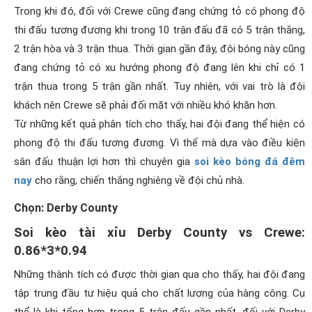
Trong khi đó, đối với Crewe cũng đang chứng tỏ có phong độ
thi đấu tương đương khi trong 10 trận đấu đã có 5 trận thắng,
2 trận hòa và 3 trận thua. Thời gian gần đây, đội bóng này cũng
đang chứng tỏ có xu hướng phong độ đang lên khi chỉ có 1
trận thua trong 5 trận gần nhất. Tuy nhiên, với vai trò là đội
khách nên Crewe sẽ phải đối mặt với nhiều khó khăn hơn.
Từ những kết quả phân tích cho thấy, hai đội đang thể hiện có
phong độ thi đấu tương đương. Vì thế mà dựa vào điều kiện
sân đấu thuận lợi hơn thì chuyên gia
soi kèo bóng đá đêm
nay
cho rằng, chiến thắng nghiêng về đội chủ nhà.
Chọn: Derby County
Soi kèo tài xỉu Derby County vs Crewe:
0.86*3*0.94
Những thành tích có được thời gian qua cho thấy, hai đội đang
tập trung đầu tư hiệu quả cho chất lượng của hàng công. Cụ
thể là khi tổng hợp trong 5 trận đấu gần nhất, đối với Derby