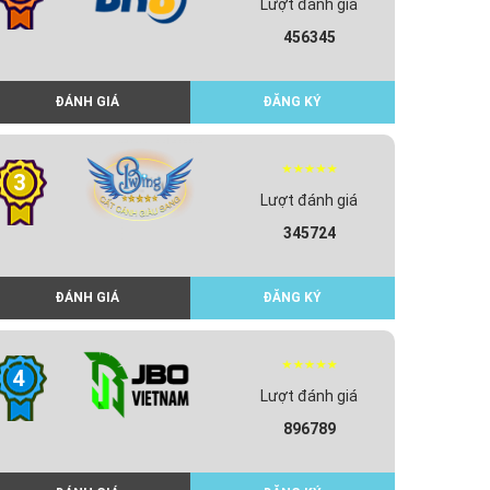
Lượt đánh giá
456345
ĐÁNH GIÁ
ĐĂNG KÝ
3
Lượt đánh giá
345724
ĐÁNH GIÁ
ĐĂNG KÝ
4
Lượt đánh giá
896789