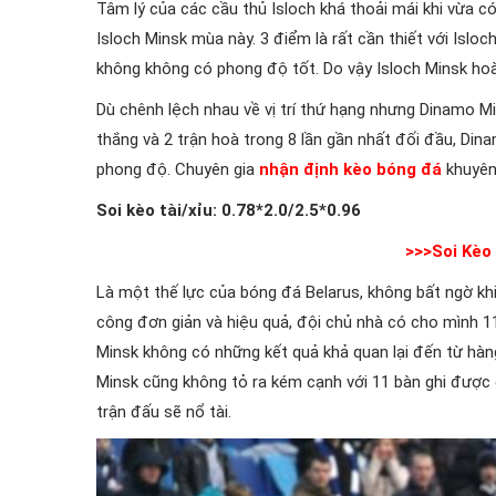
Tâm lý của các cầu thủ Isloch khá thoải mái khi vừa c
Isloch Minsk mùa này. 3 điểm là rất cần thiết với Isl
không không có phong độ tốt. Do vậy Isloch Minsk hoà
Dù chênh lệch nhau về vị trí thứ hạng nhưng Dinamo Min
thắng và 2 trận hoà trong 8 lần gần nhất đối đầu, Din
phong độ. Chuyên gia
nhận định kèo bóng đá
khuyên
Soi kèo tài/xỉu: 0.78*2.0/2.5*0.96
>>>Soi Kèo
Là một thế lực của bóng đá Belarus, không bất ngờ khi
công đơn giản và hiệu quả, đội chủ nhà có cho mình 
Minsk không có những kết quả khả quan lại đến từ hàng 
Minsk cũng không tỏ ra kém cạnh với 11 bàn ghi được
trận đấu sẽ nổ tài.