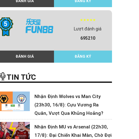
ĐÁNH GIÁ
ĐĂNG KÝ
5
Lượt đánh giá
695210
ĐÁNH GIÁ
ĐĂNG KÝ
TIN TỨC
Nhận Định Wolves vs Man City
(23h30, 16/8): Cựu Vương Ra
Quân, Vượt Qua Khủng Hoảng?
Nhận Định MU vs Arsenal (22h30,
17/8): Đại Chiến Khai Màn, Chờ Đợi