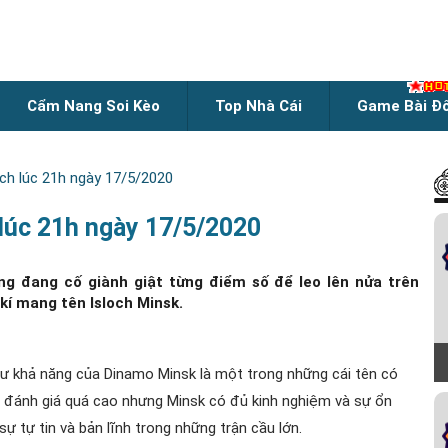
Cẩm Nang Soi Kèo
Top Nhà Cái
Game Bài Đ
och lúc 21h ngày 17/5/2020
 lúc 21h ngày 17/5/2020
g đang cố giành giật từng điểm số để leo lên nửa trên
kí mang tên Isloch Minsk.
hư khả năng của Dinamo Minsk là một trong những cái tên có
 đánh giá quá cao nhưng Minsk có đủ kinh nghiệm và sự ổn
sự tự tin và bản lĩnh trong những trận cầu lớn.