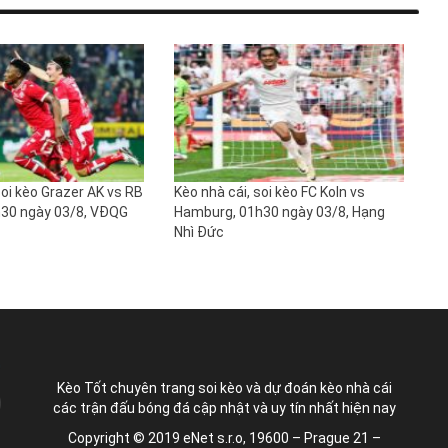
soi kèo Grazer AK vs RB
Kèo nhà cái, soi kèo FC Koln vs
h30 ngày 03/8, VĐQG
Hamburg, 01h30 ngày 03/8, Hạng
Nhì Đức
Kèo Tốt chuyên trang soi kèo và dự đoán kèo nhà cái
các trận đấu bóng đá cập nhật và uy tín nhất hiện nay
Copyright © 2019 eNet s.r.o, 19600 – Prague 21 –