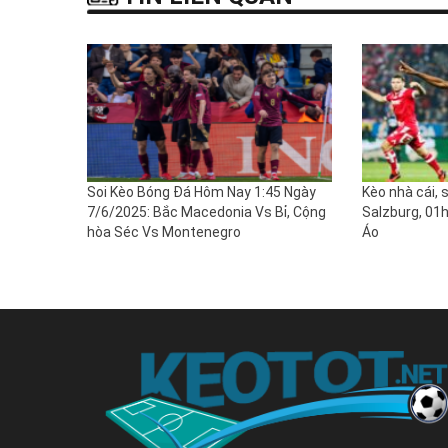
Soi Kèo Bóng Đá Hôm Nay 1:45 Ngày
Kèo nhà cái, 
7/6/2025: Bắc Macedonia Vs Bỉ, Cộng
Salzburg, 01
hòa Séc Vs Montenegro
Áo