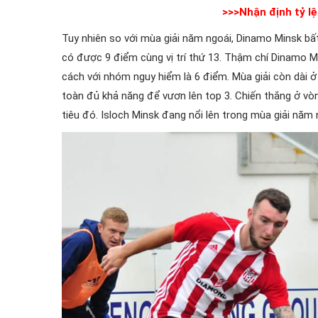
>>>Nhận định tỷ lệ
Tuy nhiên so với mùa giải năm ngoái, Dinamo Minsk bấ
có được 9 điểm cùng vị trí thứ 13. Thậm chí Dinamo 
cách với nhóm nguy hiểm là 6 điểm. Mùa giải còn dài ở
toàn đủ khả năng để vươn lên top 3. Chiến thắng ở vò
tiêu đó. Isloch Minsk đang nổi lên trong mùa giải năm 