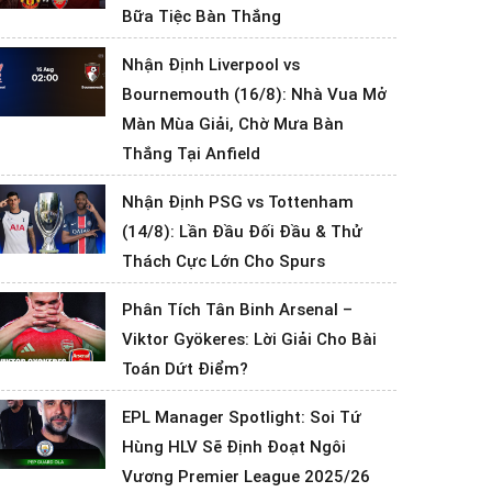
Bữa Tiệc Bàn Thắng
Nhận Định Liverpool vs
Bournemouth (16/8): Nhà Vua Mở
Màn Mùa Giải, Chờ Mưa Bàn
Thắng Tại Anfield
Nhận Định PSG vs Tottenham
(14/8): Lần Đầu Đối Đầu & Thử
Thách Cực Lớn Cho Spurs
Phân Tích Tân Binh Arsenal –
Viktor Gyökeres: Lời Giải Cho Bài
Toán Dứt Điểm?
EPL Manager Spotlight: Soi Tứ
Hùng HLV Sẽ Định Đoạt Ngôi
Vương Premier League 2025/26