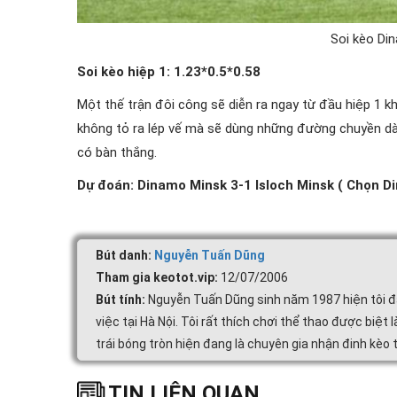
Soi kèo Di
Soi kèo hiệp 1: 1.23*0.5*0.58
Một thế trận đôi công sẽ diễn ra ngay từ đầu hiệp 1 k
không tỏ ra lép vế mà sẽ dùng những đường chuyền dài
có bàn thắng.
Dự đoán: Dinamo Minsk 3-1 Isloch Minsk ( Chọn D
Bút danh:
Nguyễn Tuấn Dũng
Tham gia keotot.vip:
12/07/2006
Bút tính:
Nguyễn Tuấn Dũng sinh năm 1987 hiện tôi đ
việc tại Hà Nội. Tôi rất thích chơi thể thao được biệt
trái bóng tròn hiện đang là chuyên gia nhận đinh kèo t
TIN LIÊN QUAN