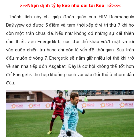
>>>Nhận định tỷ lệ kèo nhà cái tại Kèo Tốt<<<
Thành tích này chỉ giúp đoàn quân của HLV Rahmanguly
Baýlyýew có được 5 điểm và tạm thời xếp ở vị trí thứ 7 khi họ
còn một trận chưa đá. Nếu như không có những sự cải thiện
cần thiết, việc Energetik bị các đối thủ khác vượt mặt và rơi
vào cuộc chiến trụ hạng chỉ còn là vấn đề thời gian. Sau trận
đấu muộn ở vòng 7, Energetik sẽ nắm giữ nhiều lợi thế khi trở
về sân nhà tiếp đón Asgabat. Đây là cơ hội không thế tốt hơn
để Energetik thu hẹp khoảng cách với các đối thủ ở nhóm dẫn
đầu.