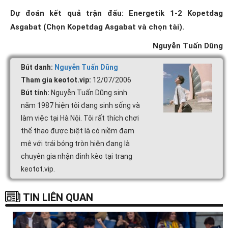
Dự đoán kết quả trận đấu:
Energetik 1-2 Kopetdag
Asgabat (Chọn Kopetdag Asgabat và chọn tài).
Nguyễn Tuấn Dũng
Bút danh:
Nguyễn Tuấn Dũng
Tham gia keotot.vip:
12/07/2006
Bút tính:
Nguyễn Tuấn Dũng sinh
năm 1987 hiện tôi đang sinh sống và
làm việc tại Hà Nội. Tôi rất thích chơi
thể thao được biệt là có niềm đam
mê với trái bóng tròn hiện đang là
chuyên gia nhận đinh kèo tại trang
keotot.vip.
TIN LIÊN QUAN