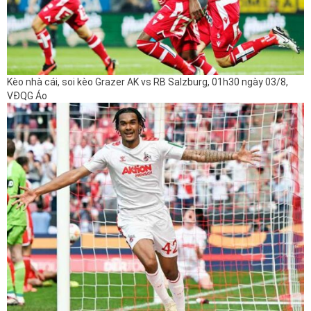
Kèo nhà cái, soi kèo Grazer AK vs RB Salzburg, 01h30 ngày 03/8,
VĐQG Áo