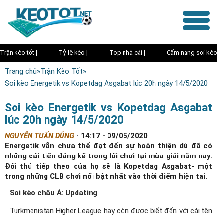
Trận kèo tốt |
Tỷ lệ kèo |
Top nhà cái |
Cẩm nang soi kèo
Trang chủ
»
Trận Kèo Tốt
»
Soi kèo Energetik vs Kopetdag Asgabat lúc 20h ngày 14/5/2020
Soi kèo Energetik vs Kopetdag Asgabat
lúc 20h ngày 14/5/2020
NGUYỄN TUẤN DŨNG
-
14:17 - 09/05/2020
Energetik vẫn chưa thể đạt đến sự hoàn thiện dù đã có
những cái tiến đáng kể trong lối chơi tại mùa giải năm nay.
Đối thủ tiếp theo của họ sẽ là Kopetdag Asgabat- một
trong những CLB chơi nổi bật nhất vào thời điểm hiện tại.
Soi kèo châu Á: Updating
Turkmenistan Higher League hay còn được biết đến với cái tên