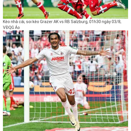
Kèo nhà cái, soi kèo Grazer AK vs RB Salzburg, 01h30 ngày 03/8,
VĐQG Áo