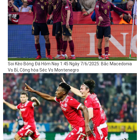
Soi Kèo Bóng Đá Hôm Nay 1:45 Ngày 7/6/2025: Bắc Macedonia
Vs Bỉ, Cộng hòa Séc Vs Montenegro