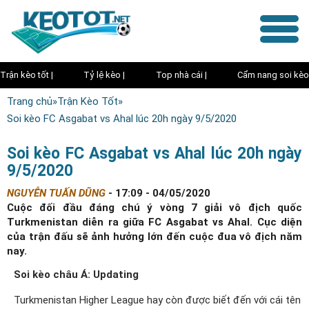
Trận kèo tốt |
Tỷ lệ kèo |
Top nhà cái |
Cẩm nang soi kèo
Trang chủ
»
Trận Kèo Tốt
»
Soi kèo FC Asgabat vs Ahal lúc 20h ngày 9/5/2020
Soi kèo FC Asgabat vs Ahal lúc 20h ngày
9/5/2020
NGUYỄN TUẤN DŨNG
-
17:09 - 04/05/2020
Cuộc đối đầu đáng chú ý vòng 7 giải vô địch quốc
Turkmenistan diễn ra giữa FC Asgabat vs Ahal. Cục diện
của trận đấu sẽ ảnh hưởng lớn đến cuộc đua vô địch năm
nay.
Soi kèo châu Á: Updating
Turkmenistan Higher League hay còn được biết đến với cái tên