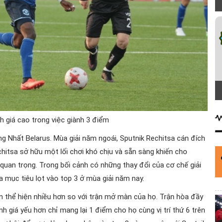
giá cao trong việc giành 3 điểm
ng Nhất Belarus. Mùa giải năm ngoái, Sputnik Rechitsa cán đích
echitsa sở hữu một lối chơi khó chịu và sẵn sàng khiến cho
uan trọng. Trong bối cảnh có những thay đổi của cơ chế giải
a mục tiêu lọt vào top 3 ở mùa giải năm nay.
ần thể hiện nhiều hơn so với trận mở màn của họ. Trận hòa đầy
giá yếu hơn chỉ mang lại 1 điểm cho họ cùng vị trí thứ 6 trên