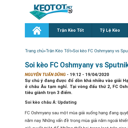
Trận Kèo Tốt
Tỷ Lệ Kèo
Trang chủ
»
Trận Kèo Tốt
»
Soi kèo FC Oshmyany vs Sput
Soi kèo FC Oshmyany vs Sputnik
NGUYỄN TUẤN DŨNG
-
19:12 - 19/04/2020
Sự chú ý đang được đổ dồn khá nhiều vào giải Hạ
ở châu Âu tạm nghỉ. Tại vòng đấu thứ 2, FC Os
tiêu giành trọn 3 điểm.
Soi kèo châu Á: Updating
FC Oshmyany sau một mùa giải xuống hạng đang quyết t
năm nay. Những vấn đề trong mùa giải năm ngoái khi