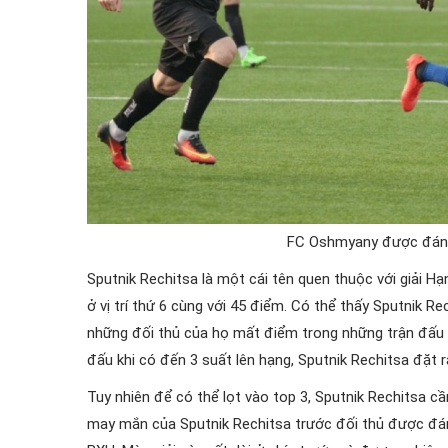
FC Oshmyany được đánh 
Sputnik Rechitsa là một cái tên quen thuộc với giải Hạ
ở vị trí thứ 6 cùng với 45 điểm. Có thể thấy Sputnik R
những đối thủ của họ mất điểm trong những trận đấu q
đấu khi có đến 3 suất lên hạng, Sputnik Rechitsa đặt r
Tuy nhiên để có thể lọt vào top 3, Sputnik Rechitsa c
may mắn của Sputnik Rechitsa trước đối thủ được đánh 