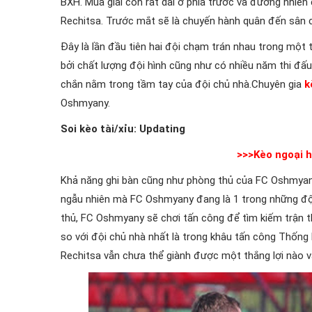
BXH. Mùa giải còn rất dài ở phía trước và đương nhiên
Rechitsa. Trước mắt sẽ là chuyến hành quân đến sân c
Đây là lần đầu tiên hai đội chạm trán nhau trong một
bởi chất lượng đội hình cũng như có nhiều năm thi đấu 
chắn nằm trong tầm tay của đội chủ nhà.Chuyên gia
k
Oshmyany.
Soi kèo tài/xỉu: Updating
>>>Kèo ngoại h
Khả năng ghi bàn cũng như phòng thủ của FC Oshmyany
ngẫu nhiên mà FC Oshmyany đang là 1 trong những độ
thủ, FC Oshmyany sẽ chơi tấn công để tìm kiếm trận t
so với đội chủ nhà nhất là trong khâu tấn công Thống 
Rechitsa vẫn chưa thể giành được một thắng lợi nào và 