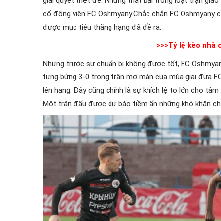
giải quyết triệt để. Những thất bại trong loạt trận gi
cổ động viên FC Oshmyany.Chắc chắn FC Oshmyany cần
được mục tiêu thăng hạng đã đề ra.
>>>Tỷ lệ kèo nhà 
Nhưng trước sự chuẩn bị không được tốt, FC Oshmyany
tưng bừng 3-0 trong trận mở màn của mùa giải đưa FC
lên hạng. Đây cũng chính là sự khích lệ to lớn cho tâ
Một trận đấu được dự báo tiềm ẩn những khó khăn cho