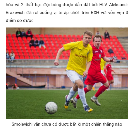
hòa và 2 thất bại, đội bóng được dẫn dắt bởi HLV Aleksandr
Brazevich đã rơi xuống vị trí áp chót trên BXH với vỏn vẹn 3
điểm có được.
Smolevichi vẫn chưa có được bất kì một chiến thắng nào