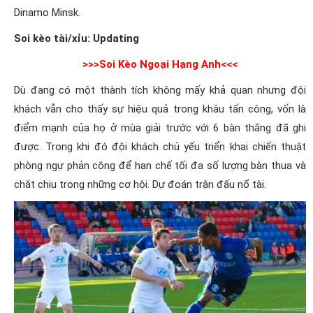
Dinamo Minsk.
Soi kèo tài/xỉu: Updating
>>>Soi Kèo Ngoại Hạng Anh<<<
Dù đang có một thành tích không mấy khả quan nhưng đội
khách vẫn cho thấy sự hiệu quả trong khâu tấn công, vốn là
điểm mạnh của họ ở mùa giải trước với 6 bàn thắng đã ghi
được. Trong khi đó đội khách chủ yếu triển khai chiến thuật
phòng ngự phản công để hạn chế tối đa số lượng bàn thua và
chắt chiu trong những cơ hội. Dự đoán trận đấu nổ tài.