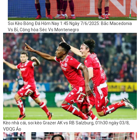
Soi Kèo Bóng Đá Hôm Nay 1:45 Ngày 7/6/2025: Bắc Macedonia
Vs Bỉ, Cộng hòa Séc Vs Montenegro
Kèo nhà cái, soi kèo Grazer AK vs RB Salzburg, 01h30 ngày 03/8,
VĐQG Áo