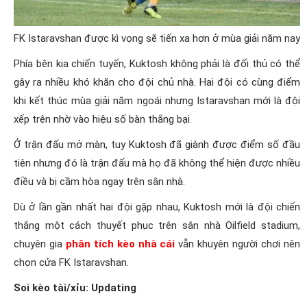
FK Istaravshan được kì vọng sẽ tiến xa hơn ở mùa giải năm nay
Phía bên kia chiến tuyến, Kuktosh không phải là đối thủ có thể
gây ra nhiều khó khăn cho đội chủ nhà. Hai đội có cùng điểm
khi kết thúc mùa giải năm ngoái nhưng Istaravshan mới là đội
xếp trên nhờ vào hiệu số bàn thắng bại.
Ở trận đấu mở màn, tuy Kuktosh đã giành được điểm số đầu
tiên nhưng đó là trận đấu mà họ đã không thể hiện được nhiều
điều và bị cầm hòa ngay trên sân nhà.
Dù ở lần gần nhất hai đội gặp nhau, Kuktosh mới là đội chiến
thắng một cách thuyết phục trên sân nhà
Oilfield stadium,
chuyên gia
phân tích kèo nhà cái
vẫn khuyên người chơi nên
chọn cửa FK
Istaravshan.
Soi kèo tài/xỉu: Updating