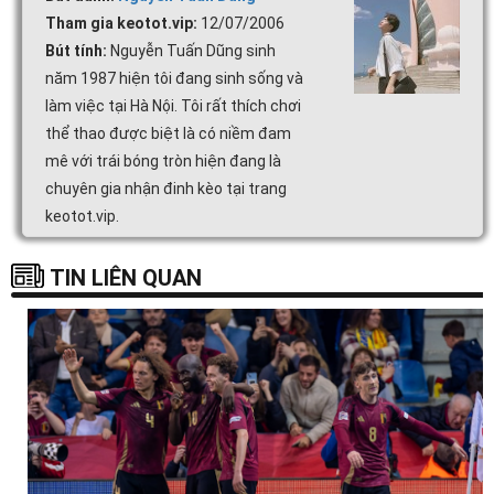
Tham gia keotot.vip:
12/07/2006
Bút tính:
Nguyễn Tuấn Dũng sinh
năm 1987 hiện tôi đang sinh sống và
làm việc tại Hà Nội. Tôi rất thích chơi
thể thao được biệt là có niềm đam
mê với trái bóng tròn hiện đang là
chuyên gia nhận đinh kèo tại trang
keotot.vip.
TIN LIÊN QUAN