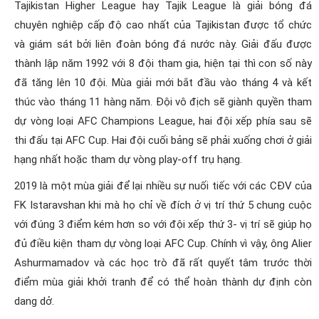
Tajikistan Higher League hay Tajik League là giải bóng đá
chuyên nghiệp cấp độ cao nhất của Tajikistan được tổ chức
và giám sát bởi liên đoàn bóng đá nước này. Giải đấu được
thành lập năm 1992 với 8 đội tham gia, hiện tại thì con số này
đã tăng lên 10 đội. Mùa giải mới bắt đầu vào tháng 4 và kết
thúc vào tháng 11 hàng năm. Đội vô địch sẽ giành quyền tham
dự vòng loại AFC Champions League, hai đội xếp phía sau sẽ
thi đấu tại AFC Cup. Hai đội cuối bảng sẽ phải xuống chơi ở giải
hạng nhất hoặc tham dự vòng play-off trụ hạng.
2019 là một mùa giải để lại nhiều sự nuối tiếc với các CĐV của
FK Istaravshan khi mà họ chỉ về đích ở vị trí thứ 5 chung cuộc
với đúng 3 điểm kém hơn so với đội xếp thứ 3- vị trí sẽ giúp họ
đủ điều kiện tham dự vòng loại AFC Cup. Chính vì vậy, ông
Alier
Ashurmamadov
và các học trò đã rất quyết tâm trước thời
điểm mùa giải khởi tranh để có thể hoàn thành dự định còn
dang dở.