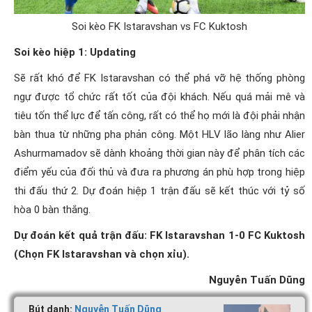
Soi kèo FK Istaravshan vs FC Kuktosh
Soi kèo hiệp 1: Updating
Sẽ rất khó để FK Istaravshan có thể phá vỡ hệ thống phòng
ngự được tổ chức rất tốt của đội khách. Nếu quá mải mê và
tiêu tốn thể lực để tấn công, rất có thể họ mới là đội phải nhận
bàn thua từ những pha phản công. Một HLV lão làng như
Alier
Ashurmamadov sẽ dành khoảng thời gian này để phân tích các
điểm yếu của đối thủ và đưa ra phương án phù hợp trong hiệp
thi đấu thứ 2. Dự đoán hiệp 1 trận đấu sẽ kết thúc với tỷ số
hòa 0 bàn thắng.
Dự đoán kết quả trận đấu: FK Istaravshan 1-0 FC Kuktosh
(Chọn FK Istaravshan và chọn xỉu).
Nguyễn Tuấn Dũng
Bút danh:
Nguyễn Tuấn Dũng