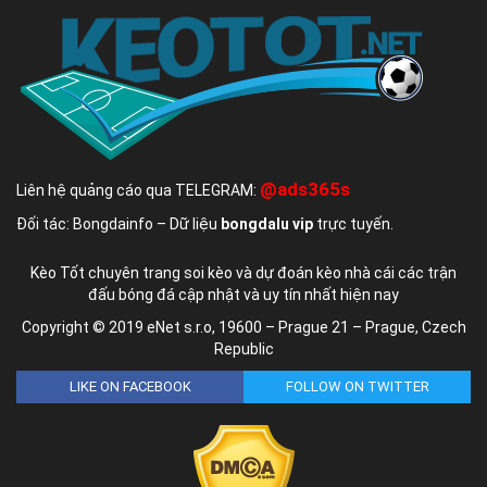
@ads365s
Liên hệ quảng cáo qua TELEGRAM:
Đối tác: Bongdainfo – Dữ liệu
bongdalu vip
trực tuyến.
Kèo Tốt chuyên trang soi kèo và dự đoán kèo nhà cái các trận
đấu bóng đá cập nhật và uy tín nhất hiện nay
Copyright © 2019 eNet s.r.o, 19600 – Prague 21 – Prague, Czech
Republic
LIKE ON FACEBOOK
FOLLOW ON TWITTER