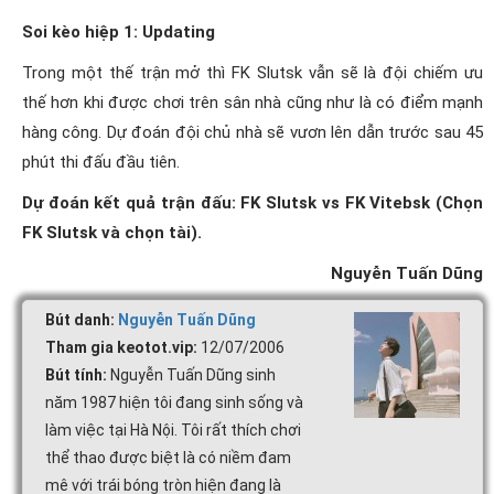
Soi kèo hiệp 1: Updating
Trong một thế trận mở thì FK Slutsk vẫn sẽ là đội chiếm ưu
thế hơn khi được chơi trên sân nhà cũng như là có điểm mạnh
hàng công. Dự đoán đội chủ nhà sẽ vươn lên dẫn trước sau 45
phút thi đấu đầu tiên.
Dự đoán kết quả trận đấu: FK Slutsk vs FK Vitebsk (Chọn
FK Slutsk và chọn tài).
Nguyễn Tuấn Dũng
Bút danh:
Nguyễn Tuấn Dũng
Tham gia keotot.vip:
12/07/2006
Bút tính:
Nguyễn Tuấn Dũng sinh
năm 1987 hiện tôi đang sinh sống và
làm việc tại Hà Nội. Tôi rất thích chơi
thể thao được biệt là có niềm đam
mê với trái bóng tròn hiện đang là