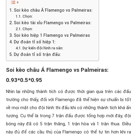
Soi kèo châu Á Flamengo vs Palmeiras:
Chọn:
Soi kèo tài xỉu Flamengo vs Palmeiras:
Chọn:
Soi kèo hiệp 1 Flamengo vs Palmeiras
Dự đoán tỉ số hiệp 1:
Dự kiến đội hình ra sân:
Dự đoán tỉ số trận đấu:
Soi kèo châu Á Flamengo vs Palmeiras:
0.93*0.5*0.95
Nhìn lại những thành tích có được thời gian qua trên các đấu
trường cho thấy, đối với Flamengo đã thể hiện sự chuẩn bị tốt
về mọi mặt cho đội hình thi đấu khi có những thành tích khá ấn
tượng. Cụ thể là trong 7 trận đấu được tổng hợp mới đây, đội
bóng này đã có 5 trận thắng, 1 trận hòa và 1 trận thua. Điều
này đủ để các cầu thủ của Flamengo có thể tự tin hơn khi ra