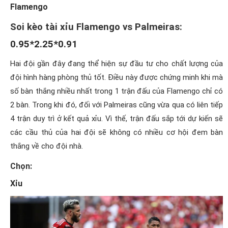
Flamengo
Soi kèo tài xỉu Flamengo vs Palmeiras:
0.95*2.25*0.91
Hai đội gần đây đang thể hiện sự đầu tư cho chất lượng của
đội hình hàng phòng thủ tốt. Điều này được chứng minh khi mà
số bàn thắng nhiều nhất trong 1 trận đấu của Flamengo chỉ có
2 bàn. Trong khi đó, đối với Palmeiras cũng vừa qua có liên tiếp
4 trận duy trì ở kết quả xỉu. Vì thế, trận đấu sắp tới dự kiến sẽ
các cầu thủ của hai đội sẽ không có nhiều cơ hội đem bàn
thắng về cho đội nhà.
Chọn:
Xỉu