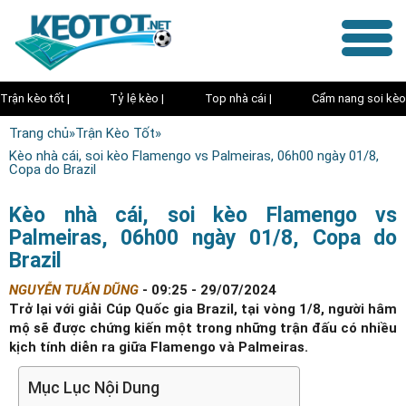
Trận kèo tốt |
Tỷ lệ kèo |
Top nhà cái |
Cẩm nang soi kèo
Trang chủ
»
Trận Kèo Tốt
»
Kèo nhà cái, soi kèo Flamengo vs Palmeiras, 06h00 ngày 01/8,
Copa do Brazil
Kèo nhà cái, soi kèo Flamengo vs
Palmeiras, 06h00 ngày 01/8, Copa do
Brazil
NGUYỄN TUẤN DŨNG
-
09:25 - 29/07/2024
Trở lại với giải Cúp Quốc gia Brazil, tại vòng 1/8, người hâm
mộ sẽ được chứng kiến một trong những trận đấu có nhiều
kịch tính diễn ra giữa Flamengo và Palmeiras.
Mục Lục Nội Dung