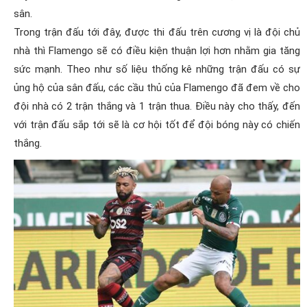
sân.
Trong trận đấu tới đây, được thi đấu trên cương vị là đội chủ
nhà thì Flamengo sẽ có điều kiện thuận lợi hơn nhằm gia tăng
sức mạnh. Theo như số liệu thống kê những trận đấu có sự
ủng hộ của sân đấu, các cầu thủ của Flamengo đã đem về cho
đội nhà có 2 trận thắng và 1 trận thua. Điều này cho thấy, đến
với trận đấu sắp tới sẽ là cơ hội tốt để đội bóng này có chiến
thắng.