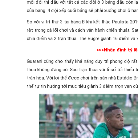
mỗi đội thi đấu với tất cả các đội ở 3 bảng đấu còn lạ
của bang. 4 đội xếp cuối bảng sẽ phải xuống chơi ở hạ
So với vị trí thứ 3 tại bảng B khi kết thúc Paulista 2
rệt trong cả lối chơi và cách vận hành chiến thuật. S
chia điểm và 2 trận thua. The
Bugre giành 16 điểm và x
>>>Nhận định tỷ lệ
Guarani cũng cho thấy khả năng duy trì phong độ rấ
thua không đáng có. Sau trận thua với tỉ số tối thiểu t
trận hòa. Với lợi thế được chơi trên sân nhà
Estádio B
thể tự tin hướng tới mục tiêu giành 3 điểm trọn vẹn cù