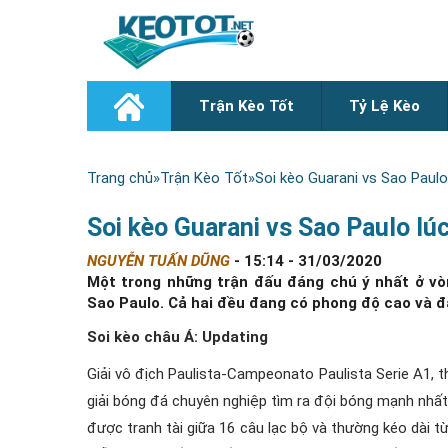
Trận Kèo Tốt
Tỷ Lệ Kèo
Trang chủ
»
Trận Kèo Tốt
»
Soi kèo Guarani vs Sao Paulo
Soi kèo Guarani vs Sao Paulo lú
NGUYỄN TUẤN DŨNG
-
15:14 - 31/03/2020
Một trong những trận đấu đáng chú ý nhất ở vòn
Sao Paulo. Cả hai đều đang có phong độ cao và đa
Soi kèo châu Á: Updating
Giải vô địch Paulista-
Campeonato Paulista Serie A1, th
giải bóng đá chuyên nghiệp tìm ra đội bóng mạnh nhất 
được tranh tài giữa 16 câu lạc bộ và thường kéo dài 