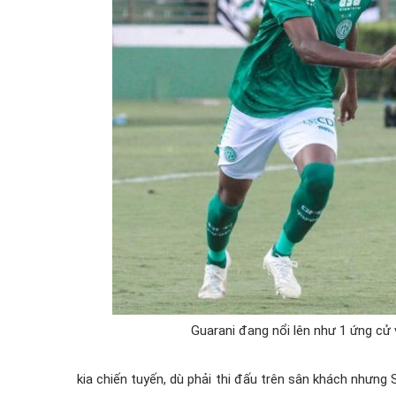
Guarani đang nổi lên như 1 ứng cử 
kia chiến tuyến, dù phải thi đấu trên sân khách nhưng