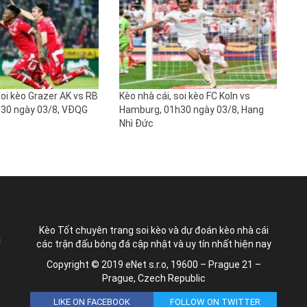
soi kèo Grazer AK vs RB
Kèo nhà cái, soi kèo FC Koln vs
h30 ngày 03/8, VĐQG
Hamburg, 01h30 ngày 03/8, Hạng
Nhì Đức
Kèo Tốt chuyên trang soi kèo và dự đoán kèo nhà cái
các trận đấu bóng đá cập nhật và uy tín nhất hiện nay
Copyright © 2019 eNet s.r.o, 19600 – Prague 21 –
Prague, Czech Republic
LIKE ON FACEBOOK
FOLLOW ON TWITTER