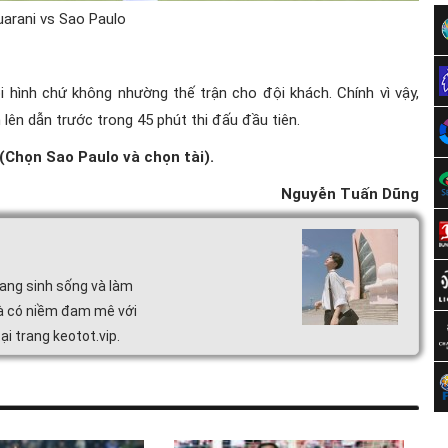
uarani vs Sao Paulo
i hình chứ không nhường thế trận cho đội khách. Chính vì vậy,
lên dẫn trước trong 45 phút thi đấu đầu tiên.
(Chọn Sao Paulo và chọn tài).
Nguyễn Tuấn Dũng
ang sinh sống và làm
 là có niềm đam mê với
ại trang keotot.vip.