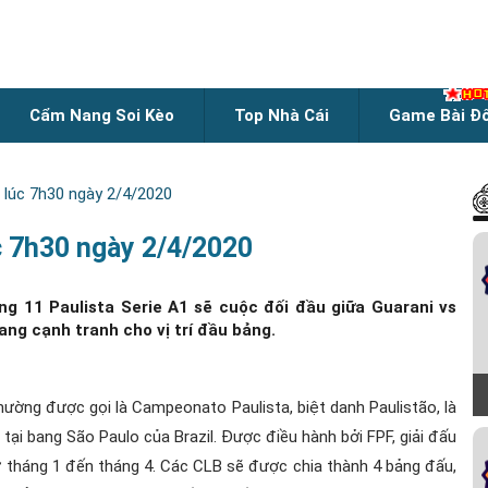
Cẩm Nang Soi Kèo
Top Nhà Cái
Game Bài Đ
 lúc 7h30 ngày 2/4/2020
c 7h30 ngày 2/4/2020
g 11 Paulista Serie A1 sẽ cuộc đối đầu giữa Guarani vs
ng cạnh tranh cho vị trí đầu bảng.
ường được gọi là Campeonato Paulista, biệt danh Paulistão, là
tại bang São Paulo của Brazil. Được điều hành bởi FPF, giải đấu
từ tháng 1 đến tháng 4. Các CLB sẽ được chia thành 4 bảng đấu,