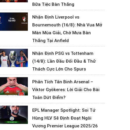
Bữa Tiệc Bàn Thắng
Nhận Định Liverpool vs
Bournemouth (16/8): Nhà Vua Mở
Màn Mùa Giải, Chờ Mưa Bàn
Thắng Tại Anfield
Nhận Định PSG vs Tottenham
(14/8): Lần Đầu Đối Đầu & Thử
Thách Cực Lớn Cho Spurs
Phân Tích Tân Binh Arsenal –
Viktor Gyökeres: Lời Giải Cho Bài
Toán Dứt Điểm?
EPL Manager Spotlight: Soi Tứ
Hùng HLV Sẽ Định Đoạt Ngôi
Vương Premier League 2025/26