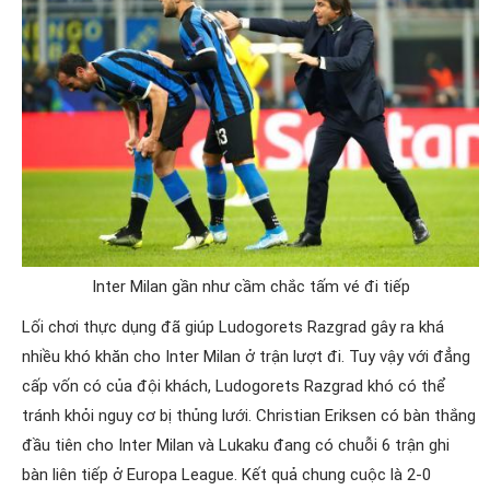
Inter Milan gần như cầm chắc tấm vé đi tiếp
Lối chơi thực dụng đã giúp Ludogorets Razgrad gây ra khá
nhiều khó khăn cho Inter Milan ở trận lượt đi. Tuy vậy với đẳng
cấp vốn có của đội khách, Ludogorets Razgrad khó có thể
tránh khỏi nguy cơ bị thủng lưới. Christian Eriksen có bàn thắng
đầu tiên cho Inter Milan và Lukaku đang có chuỗi 6 trận ghi
bàn liên tiếp ở Europa League. Kết quả chung cuộc là 2-0