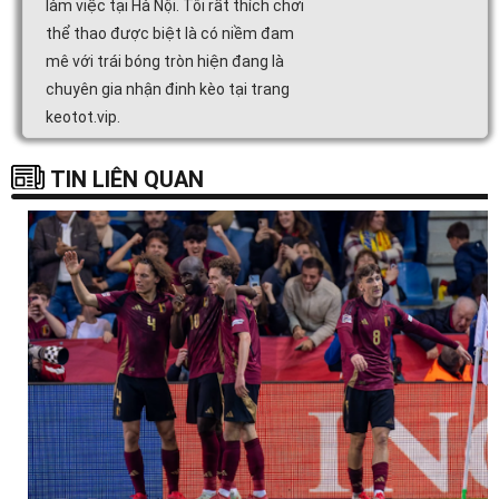
làm việc tại Hà Nội. Tôi rất thích chơi
thể thao được biệt là có niềm đam
mê với trái bóng tròn hiện đang là
chuyên gia nhận đinh kèo tại trang
keotot.vip.
TIN LIÊN QUAN