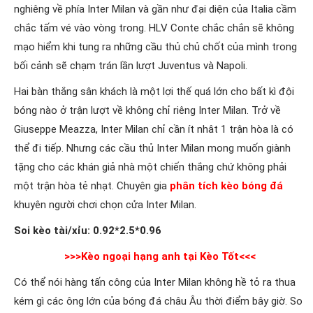
nghiêng về phía Inter Milan và gần như đại diện của Italia cầm
chắc tấm vé vào vòng trong. HLV Conte chắc chắn sẽ không
mạo hiểm khi tung ra những cầu thủ chủ chốt của mình trong
bối cảnh sẽ chạm trán lần lượt Juventus và Napoli.
Hai bàn thắng sân khách là một lợi thế quá lớn cho bất kì đội
bóng nào ở trận lượt về không chỉ riêng Inter Milan. Trở về
Giuseppe Meazza, Inter Milan chỉ cần ít nhât 1 trận hòa là có
thể đi tiếp. Nhưng các cầu thủ Inter Milan mong muốn giành
tặng cho các khán giả nhà một chiến thắng chứ không phải
một trận hòa tẻ nhạt. Chuyên gia
phân tích kèo bóng đá
khuyên người chơi chọn cửa Inter Milan.
Soi kèo tài/xỉu: 0.92*2.5*0.96
>>>Kèo ngoại hạng anh tại Kèo Tốt<<<
Có thể nói hàng tấn công của Inter Milan không hề tỏ ra thua
kém gì các ông lớn của bóng đá châu Âu thời điểm bây giờ. So