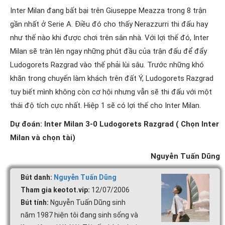
Inter Milan đang bất bại trên Giuseppe Meazza trong 8 trận
gần nhất ở Serie A. Điều đó cho thấy Nerazzurri thi đấu hay
như thế nào khi được chơi trên sân nhà. Với lợi thế đó, Inter
Milan sẽ tràn lên ngay những phút đầu của trận đấu để đẩy
Ludogorets Razgrad vào thế phải lùi sâu. Trước những khó
khăn trong chuyến làm khách trên đất Ý, Ludogorets Razgrad
tuy biết mình không còn cơ hội nhưng vẫn sẽ thi đấu với một
thái độ tích cực nhất. Hiệp 1 sẽ có lợi thế cho Inter Milan.
Dự đoán: Inter Milan 3-0 Ludogorets Razgrad ( Chọn Inter
Milan và chọn tài)
Nguyễn Tuấn Dũng
Bút danh:
Nguyễn Tuấn Dũng
Tham gia keotot.vip:
12/07/2006
Bút tính:
Nguyễn Tuấn Dũng sinh
năm 1987 hiện tôi đang sinh sống và