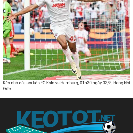
Kèo nhà cái, soi kèo FC Koln vs Hamburg, 01h30 ngày 03/8, Hạng Nhì
Đức