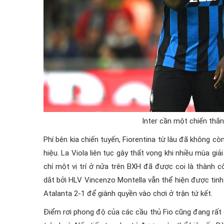
Inter cần một chiến thắn
Phí bên kia chiến tuyến, Fiorentina từ lâu đã không 
hiệu. La Viola liên tục gây thất vọng khi nhiều mùa giả
chí một vị trí ở nửa trên BXH đã được coi là thành
dắt bởi HLV Vincenzo Montella vẫn thể hiện được tin
Atalanta 2-1 để giành quyền vào chơi ở trận tứ kết.
Điểm rơi phong độ của các cầu thủ Fio cũng đang rất c