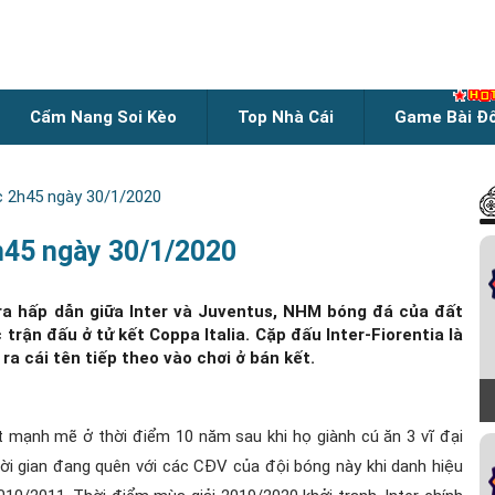
Cẩm Nang Soi Kèo
Top Nhà Cái
Game Bài Đ
úc 2h45 ngày 30/1/2020
2h45 ngày 30/1/2020
ra hấp dẫn giữa Inter và Juventus, NHM bóng đá của đất
rận đấu ở tử kết Coppa Italia. Cặp đấu Inter-Fiorentia là
a cái tên tiếp theo vào chơi ở bán kết.
ết mạnh mẽ ở thời điểm 10 năm sau khi họ giành cú ăn 3 vĩ đại
ời gian đang quên với các CĐV của đội bóng này khi danh hiệu