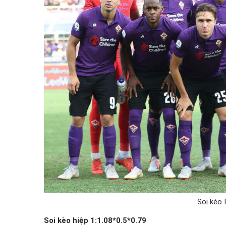
Soi kèo 
Soi kèo hiệp 1:1.08*0.5*0.79