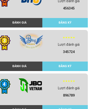
Lượt đánh giá
456345
ĐÁNH GIÁ
ĐĂNG KÝ
3
Lượt đánh giá
345724
ĐÁNH GIÁ
ĐĂNG KÝ
4
Lượt đánh giá
896789