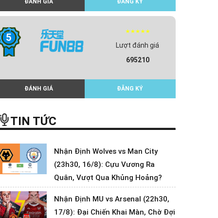
ĐÁNH GIÁ
ĐĂNG KÝ
5
Lượt đánh giá
695210
ĐÁNH GIÁ
ĐĂNG KÝ
TIN TỨC
Nhận Định Wolves vs Man City
(23h30, 16/8): Cựu Vương Ra
Quân, Vượt Qua Khủng Hoảng?
Nhận Định MU vs Arsenal (22h30,
17/8): Đại Chiến Khai Màn, Chờ Đợi