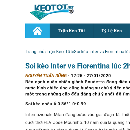
Trận Kèo Tốt
Tỷ Lệ Kèo
Trang chủ
»
Trận Kèo Tốt
»
Soi kèo Inter vs Fiorentina l
Soi kèo Inter vs Fiorentina lúc 
NGUYỄN TUẤN DŨNG
-
17:25 - 27/01/2020
Bên cạnh cuộc chiến giành Scudetto đang diễn 
nước hình chiếc ủng cũng hướng sự chú ý đến các t
một trong những cặp đấu đáng chú ý nhất để tìm r
Soi kèo châu Á:0.86*1.0*0.99
Internazionale Milan đang bước vào giai đoạn tái thi
dưới thời HLV Jose Mourinho. 10 năm qua là quãng th