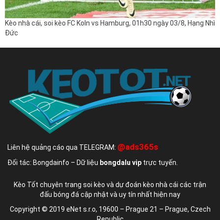
Kèo nhà cái, soi kèo FC Koln vs Hamburg, 01h30 ngày 03/8, Hạng Nhì
Đức
@ads365s
Liên hệ quảng cáo qua TELEGRAM:
Đối tác: Bongdainfo – Dữ liệu
bongdalu vip
trực tuyến.
Kèo Tốt chuyên trang soi kèo và dự đoán kèo nhà cái các trận
đấu bóng đá cập nhật và uy tín nhất hiện nay
Copyright © 2019 eNet s.r.o, 19600 – Prague 21 – Prague, Czech
Republic