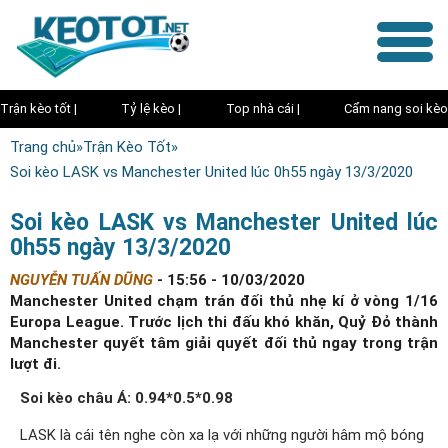
Trận kèo tốt |
Tỷ lệ kèo |
Top nhà cái |
Cẩm nang soi kèo
Trang chủ
»
Trận Kèo Tốt
»
Soi kèo LASK vs Manchester United lúc 0h55 ngày 13/3/2020
Soi kèo LASK vs Manchester United lúc
0h55 ngày 13/3/2020
NGUYỄN TUẤN DŨNG
-
15:56 - 10/03/2020
Manchester United chạm trán đối thủ nhẹ kí ở vòng 1/16
Europa League. Trước lịch thi đấu khó khăn, Quỷ Đỏ thành
Manchester quyết tâm giải quyết đối thủ ngay trong trận
lượt đi.
Soi kèo châu Á: 0.94*0.5*0.98
LASK là cái tên nghe còn xa lạ với những người hâm mộ bóng