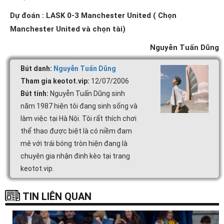
Dự đoán : LASK 0-3 Manchester United ( Chọn
Manchester United và chọn tài)
Nguyễn Tuấn Dũng
Bút danh:
Nguyễn Tuấn Dũng
Tham gia keotot.vip:
12/07/2006
Bút tính:
Nguyễn Tuấn Dũng sinh
năm 1987 hiện tôi đang sinh sống và
làm việc tại Hà Nội. Tôi rất thích chơi
thể thao được biệt là có niềm đam
mê với trái bóng tròn hiện đang là
chuyên gia nhận đinh kèo tại trang
keotot.vip.
TIN LIÊN QUAN