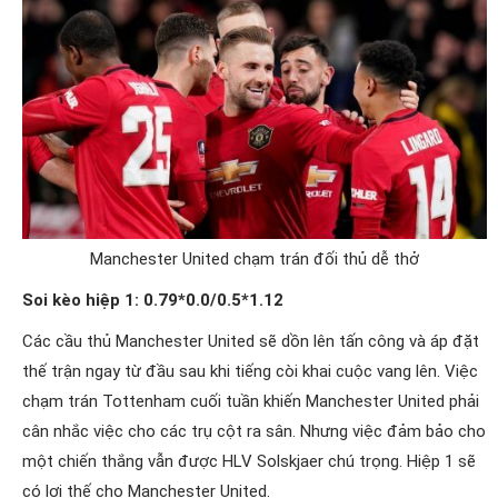
Manchester United chạm trán đối thủ dễ thở
Soi kèo hiệp 1: 0.79*0.0/0.5*1.12
Các cầu thủ Manchester United sẽ dồn lên tấn công và áp đặt
thế trận ngay từ đầu sau khi tiếng còi khai cuộc vang lên. Việc
chạm trán Tottenham cuối tuần khiến Manchester United phải
cân nhắc việc cho các trụ cột ra sân. Nhưng việc đảm bảo cho
một chiến thắng vẫn được HLV Solskjaer chú trọng. Hiệp 1 sẽ
có lợi thế cho Manchester United.