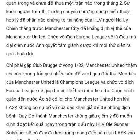
quan trọng và chưa để thua một trận nào trong tháng 2. Sự
khôn ngoan trên thị trường chuyển nhượng cùng chiến thuật
hợp lý đã phần nào chứng tỏ tài năng của HLV người Na Uy.
Chiến thắng trước Manchester City đã khẳng định vị thế của
Manchester United. Chức vô địch Europa League sẽ là điều mà
đại diện nước Anh quyết tâm giành được khi mọi thứ diễn ra
quá thuận lợi.
Chỉ phải gặp Club Brugge ở vòng 1/32, Manchester United thậm
chí còn không tốn quá nhiều sức để vượt qua đối thủ. Mục tiêu
của Manchester United là Champions League và chức vô địch
Europa League sẽ giúp họ cụ thể hoá mục tiêu đó. Cuộc hành
quân đến nước Áo sẽ có lợi cho Manchester United hơn khi
LASK không có sự cổ vũ của các khán giả để đề phòng dịch
bệnh. Quỷ Đỏ thành Manchester không giấu giếm ý đồ muốn
định đoạt kết quả ngay trong trận đấu này. HLV Ole Gunnar
Solskjaer sẽ có đầy đủ lực lượng mang đến sân của LASK vào