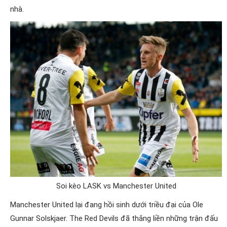
nhà.
Soi kèo LASK vs Manchester United
Manchester United lại đang hồi sinh dưới triều đại của Ole
Gunnar Solskjaer. The Red Devils đã thắng liền những trận đấu