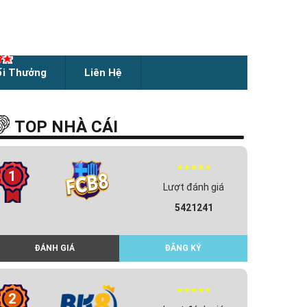
ổi Thưởng
Liên Hệ
TOP NHÀ CÁI
1
Lượt đánh giá
5421241
ĐÁNH GIÁ
ĐĂNG KÝ
2