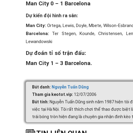
Man City 0 – 1 Barcelona
Dự kiến đội hình ra sân:
Man City:
Ortega, Lewis, Doyle, Mbete, Wilson-Esbrand;
Barcelona:
Ter Stegen, Kounde, Christensen, Leng
Lewandowski
Dự đoán tỉ số trận đấu:
Man City 1 – 3 Barcelona.
Bút danh:
Nguyễn Tuấn Dũng
Tham gia keotot.vip:
12/07/2006
Bút tính:
Nguyễn Tuấn Dũng sinh năm 1987 hiện tôi đ
việc tại Hà Nội. Tôi rất thích chơi thể thao được biệt
trái bóng tròn hiện đang là chuyên gia nhận đinh kèo t