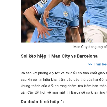
Man City đang duy t
Soi kèo hiệp 1 Man City vs Barcelona
>> Trận kè
Ra sân với phong độ tốt và thi đấu có tính chất giao h
sau khi có tín hiệu khai trận, các cầu thủ của hai đ
khung thành của đối phương nhằm tìm kiếm bàn thắng.
gần đây tốt hơn về mọi mặt thì Barca sẽ có khả năng 
Dự đoán tỉ số hiệp 1: