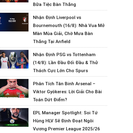
Bữa Tiệc Bàn Thắng
Nhận Định Liverpool vs
Bournemouth (16/8): Nhà Vua Mở
Màn Mùa Giải, Chờ Mưa Bàn
Thắng Tại Anfield
Nhận Định PSG vs Tottenham
(14/8): Lần Đầu Đối Đầu & Thử
Thách Cực Lớn Cho Spurs
Phân Tích Tân Binh Arsenal –
Viktor Gyökeres: Lời Giải Cho Bài
Toán Dứt Điểm?
EPL Manager Spotlight: Soi Tứ
Hùng HLV Sẽ Định Đoạt Ngôi
Vương Premier League 2025/26