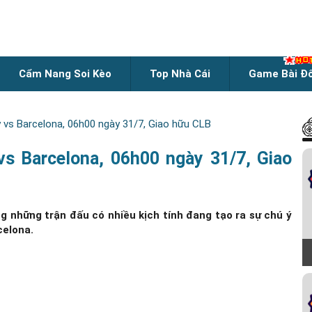
Cẩm Nang Soi Kèo
Top Nhà Cái
Game Bài Đ
y vs Barcelona, 06h00 ngày 31/7, Giao hữu CLB
vs Barcelona, 06h00 ngày 31/7, Giao
ng những trận đấu có nhiều kịch tính đang tạo ra sự chú ý
celona.