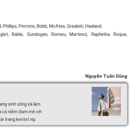
 Phillips, Perrone, Bobb, McAtee, Grealish, Haaland.
let, Balde, Gundogan, Romeu, Martinez, Raphinha, Roque,
Nguyễn Tuấn Dũng
ang sinh sống và làm
 là có niềm đam mê với
ại trang keotot.vip.