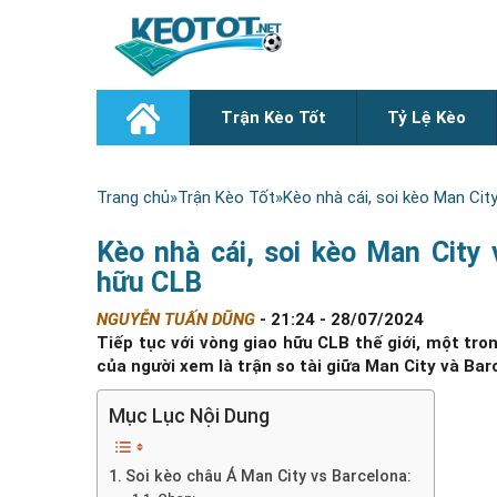
Trận Kèo Tốt
Tỷ Lệ Kèo
Trang chủ
»
Trận Kèo Tốt
»
Kèo nhà cái, soi kèo Man Cit
Kèo nhà cái, soi kèo Man City 
hữu CLB
NGUYỄN TUẤN DŨNG
-
21:24 - 28/07/2024
Tiếp tục với vòng giao hữu CLB thế giới, một tro
của người xem là trận so tài giữa Man City và Bar
Mục Lục Nội Dung
Soi kèo châu Á Man City vs Barcelona: