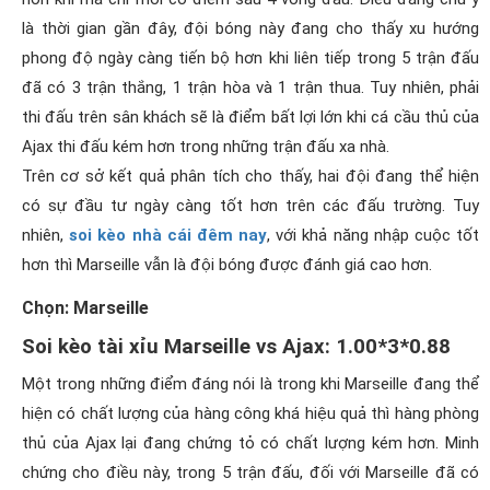
là thời gian gần đây, đội bóng này đang cho thấy xu hướng
phong độ ngày càng tiến bộ hơn khi liên tiếp trong 5 trận đấu
đã có 3 trận thắng, 1 trận hòa và 1 trận thua. Tuy nhiên, phải
thi đấu trên sân khách sẽ là điểm bất lợi lớn khi cá cầu thủ của
Ajax thi đấu kém hơn trong những trận đấu xa nhà.
Trên cơ sở kết quả phân tích cho thấy, hai đội đang thể hiện
có sự đầu tư ngày càng tốt hơn trên các đấu trường. Tuy
nhiên,
soi kèo nhà cái đêm nay
, với khả năng nhập cuộc tốt
hơn thì Marseille vẫn là đội bóng được đánh giá cao hơn.
Chọn: Marseille
Soi kèo tài xỉu Marseille vs Ajax: 1.00*3*0.88
Một trong những điểm đáng nói là trong khi Marseille đang thể
hiện có chất lượng của hàng công khá hiệu quả thì hàng phòng
thủ của Ajax lại đang chứng tỏ có chất lượng kém hơn. Minh
chứng cho điều này, trong 5 trận đấu, đối với Marseille đã có