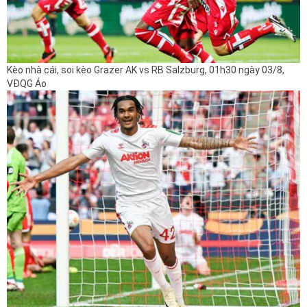
Kèo nhà cái, soi kèo Grazer AK vs RB Salzburg, 01h30 ngày 03/8,
VĐQG Áo