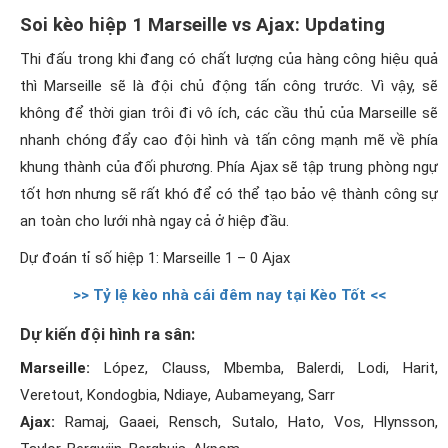
Soi kèo hiệp 1 Marseille vs Ajax: Updating
Thi đấu trong khi đang có chất lượng của hàng công hiệu quả
thì Marseille sẽ là đội chủ động tấn công trước. Vì vậy, sẽ
không để thời gian trôi đi vô ích, các cầu thủ của Marseille sẽ
nhanh chóng đẩy cao đội hình và tấn công mạnh mẽ về phía
khung thành của đối phương. Phía Ajax sẽ tập trung phòng ngự
tốt hơn nhưng sẽ rất khó để có thể tạo bảo vệ thành công sự
an toàn cho lưới nhà ngay cả ở hiệp đầu.
Dự đoán tỉ số hiệp 1: Marseille 1 – 0 Ajax
>> Tỷ lệ kèo nhà cái đêm nay tại Kèo Tốt <<
Dự kiến đội hình ra sân:
Marseille:
López, Clauss, Mbemba, Balerdi, Lodi, Harit,
Veretout, Kondogbia, Ndiaye, Aubameyang, Sarr
Ajax:
Ramaj, Gaaei, Rensch, Sutalo, Hato, Vos, Hlynsson,