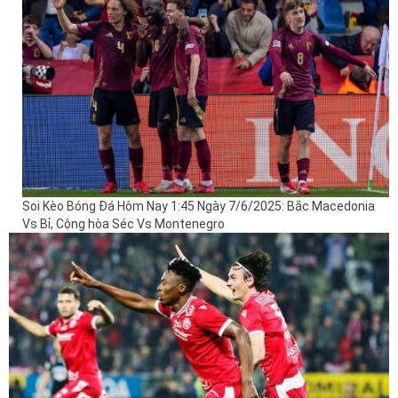
Soi Kèo Bóng Đá Hôm Nay 1:45 Ngày 7/6/2025: Bắc Macedonia
Vs Bỉ, Cộng hòa Séc Vs Montenegro