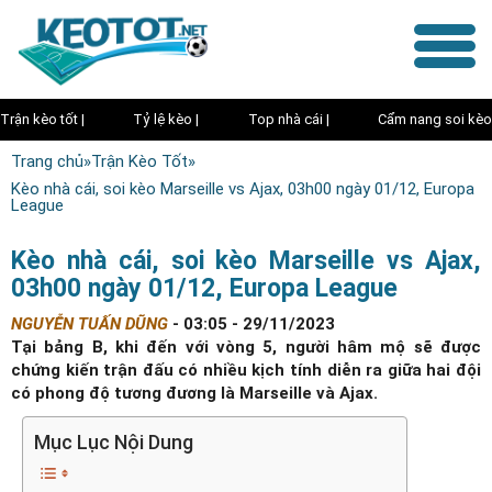
Trận kèo tốt |
Tỷ lệ kèo |
Top nhà cái |
Cẩm nang soi kèo
Trang chủ
»
Trận Kèo Tốt
»
Kèo nhà cái, soi kèo Marseille vs Ajax, 03h00 ngày 01/12, Europa
League
Kèo nhà cái, soi kèo Marseille vs Ajax,
03h00 ngày 01/12, Europa League
NGUYỄN TUẤN DŨNG
-
03:05 - 29/11/2023
Tại bảng B, khi đến với vòng 5, người hâm mộ sẽ được
chứng kiến trận đấu có nhiều kịch tính diễn ra giữa hai đội
có phong độ tương đương là Marseille và Ajax.
Mục Lục Nội Dung