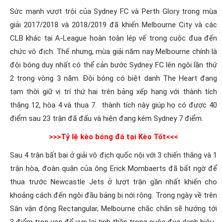
Sức mạnh vượt trội của Sydney FC và Perth Glory trong mùa
giải 2017/2018 và 2018/2019 đã khiến Melbourne City và các
CLB khác tại A-League hoàn toàn lép vế trong cuộc đua đến
chức vô địch. Thế nhưng, mùa giải năm nay Melbourne chính là
đội bóng duy nhất có thể cản bước Sydney FC lên ngôi lần thứ
2 trong vòng 3 năm. Đội bóng có biệt danh The Heart đang
tạm thời giữ vị trí thứ hai trên bảng xếp hạng với thành tích
thắng 12, hòa 4 và thua 7. thành tích này giúp họ có được 40
điểm sau 23 trận đã đấu và hiện đang kém Sydney 7 điểm.
>>>Tỷ lệ kèo bóng đá tại Kèo Tốt<<<
Sau 4 trận bất bại ở giải vô địch quốc nội với 3 chiến thắng và 1
trận hòa, đoàn quân của ông Erick Mombaerts đã bất ngờ để
thua trước Newcastle Jets ở lượt trận gần nhất khiến cho
khoảng cách đến ngôi đầu bảng bị nới rộng. Trong ngày về trên
Sân vận động Rectangular, Melbourne chắc chắn sẽ hướng tới
3 điểm trọn vẹn để vực lại tinh thần trong cuộc đua danh hiệu.