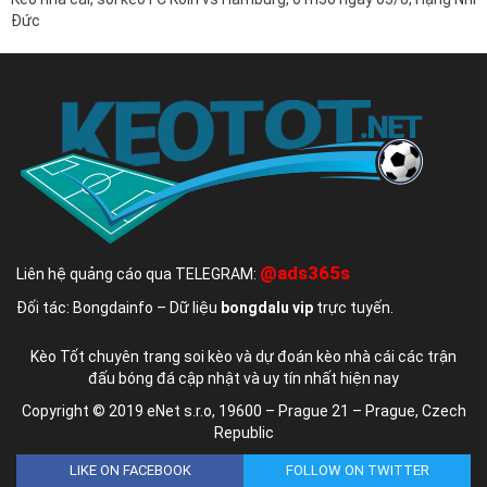
Đức
@ads365s
Liên hệ quảng cáo qua TELEGRAM:
Đối tác: Bongdainfo – Dữ liệu
bongdalu vip
trực tuyến.
Kèo Tốt chuyên trang soi kèo và dự đoán kèo nhà cái các trận
đấu bóng đá cập nhật và uy tín nhất hiện nay
Copyright © 2019 eNet s.r.o, 19600 – Prague 21 – Prague, Czech
Republic
LIKE ON FACEBOOK
FOLLOW ON TWITTER