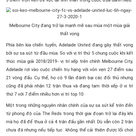
Melbourne City đang trở lại mạnh mẽ sau mùa một mùa giải
thất vọng
Phía bên kia chiến tuyến, Adelaide United đang gây thất vọng
bởi sự sa sút từ đầu mùa. So với vị trí thứ 5 chung cuộc khi kết
thúc mùa giải 2018/2019- vị trí xếp trên chính Melbourne City,
Adelaide rơi vào cuộc chiến trụ hạng với vỏn vẹn 27 điểm sau
21 vòng đấu. Cụ thể, họ có 9 lần đánh bại các đối thủ nhưng
cũng đã phải nhận 12 trận thua và đang tạm thời xếp ở vị trí
thứ 7 với 7 điểm nhiều hơn vị trí top 10.
Một trong những nguyên nhân chính của sự sa sút kể trên đến
từ phong độ của
The Reds trong thời giai đoạn trở lại đây khi
mà họ đã để thua ở cả 4 trận đấu gần nhất. Dù vẫn còn 2 trận
chưa đá nhưng nếu tiếp tục không thể cải thiện được lối chơi