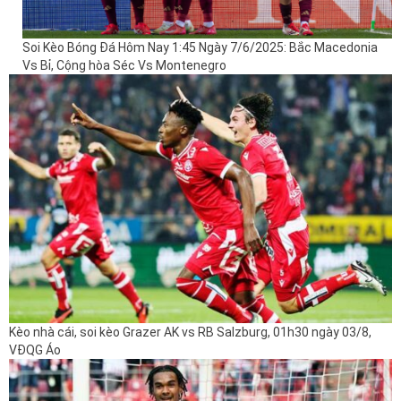
Soi Kèo Bóng Đá Hôm Nay 1:45 Ngày 7/6/2025: Bắc Macedonia
Vs Bỉ, Cộng hòa Séc Vs Montenegro
Kèo nhà cái, soi kèo Grazer AK vs RB Salzburg, 01h30 ngày 03/8,
VĐQG Áo