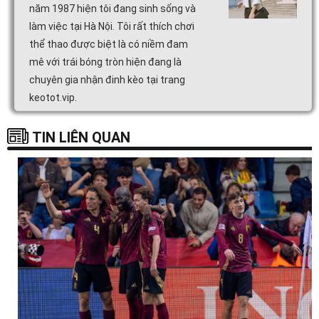
năm 1987 hiện tôi đang sinh sống và
làm việc tại Hà Nội. Tôi rất thích chơi
thể thao được biệt là có niềm đam
mê với trái bóng tròn hiện đang là
chuyên gia nhận đinh kèo tại trang
keotot.vip.
TIN LIÊN QUAN