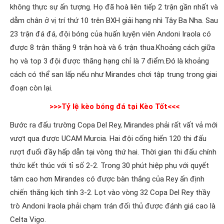
không thực sự ấn tượng. Họ đã hoà liên tiếp 2 trận gần nhất và
dẫm chân ở vị trí thứ 10 trên BXH giải hạng nhì Tây Ba Nha. Sau
23 trận đá đá, đội bóng của huấn luyện viên Andoni Iraola có
được 8 trận thắng 9 trận hoà và 6 trận thua.Khoảng cách giữa
họ và top 3 đội được thăng hạng chỉ là 7 điểm.Đó là khoảng
cách có thể san lấp nếu như Mirandes chơi tập trung trong giai
đoạn còn lại.
>>>Tỷ lệ kèo bóng đá tại Kèo Tốt<<<
Bước ra đấu trường Copa Del Rey, Mirandes phải rất vất vả mới
vượt qua được UCAM Murcia. Hai đội cống hiến 120 thi đấu
rượt đuổi đầy hấp dẫn tại vòng thứ hai. Thời gian thi đấu chính
thức kết thúc với tỉ số 2-2. Trong 30 phút hiệp phụ với quyết
tâm cao hơn Mirandes có được bàn thắng của Rey ấn định
chiến thắng kịch tính 3-2. Lọt vào vòng 32 Copa Del Rey thầy
trò Andoni Iraola phải chạm trán đối thủ được đánh giá cao là
Celta Vigo.