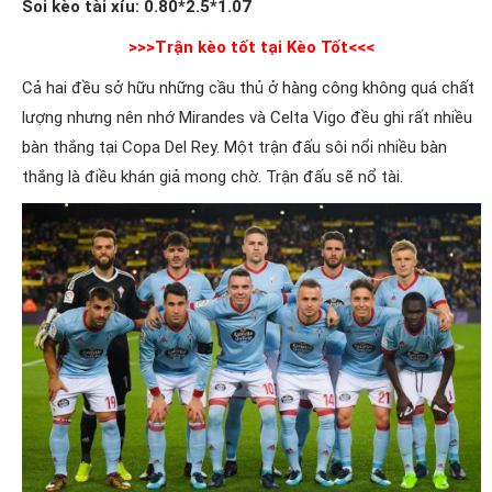
Soi kèo tài xỉu:
0.80*2.5*1.07
>>>Trận kèo tốt tại Kèo Tốt<<<
Cả hai đều sở hữu những cầu thủ ở hàng công không quá chất
lượng nhưng nên nhớ Mirandes và Celta Vigo đều ghi rất nhiều
bàn thắng tại Copa Del Rey. Một trận đấu sôi nổi nhiều bàn
thắng là điều khán giả mong chờ. Trận đấu sẽ nổ tài.