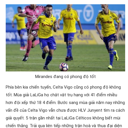
Mirandes đang có phong độ tốt
Phía bên kia chiến tuyến, Celta Vigo cũng có phong độ không
tốt. Mùa giải LaLiGa họ chật vật trụ hạng với 41 điểm nhiều
hơn đội xếp thứ 18 4 điểm. Bước sang mùa giải năm nay những
vấn đề của Celta Vigo vẫn chưa được HLV Junyent tìm ra cách
giải quyết. 5 trận gần nhất tại LaLiGa Célticos không biết mùi
chiến thắng. Trải qua liên tiếp những trận hoà và thua đại diện