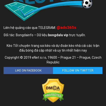
@ads365s
Liên hệ quảng cáo qua TELEGRAM:
Đối tác: Bongdainfo – Dữ liệu
bongdalu vip
trực tuyến.
Kèo Tốt chuyên trang soi kèo và dự đoán kèo nhà cái các trận
đấu bóng đá cập nhật và uy tín nhất hiện nay
Copyright © 2019 eNet s.r.o, 19600 – Prague 21 – Prague, Czech
Republic
LIKE ON FACEBOOK
FOLLOW ON TWITTER