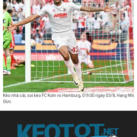
Kèo nhà cái, soi kèo FC Koln vs Hamburg, 01h30 ngày 03/8, Hạng Nhì
Đức