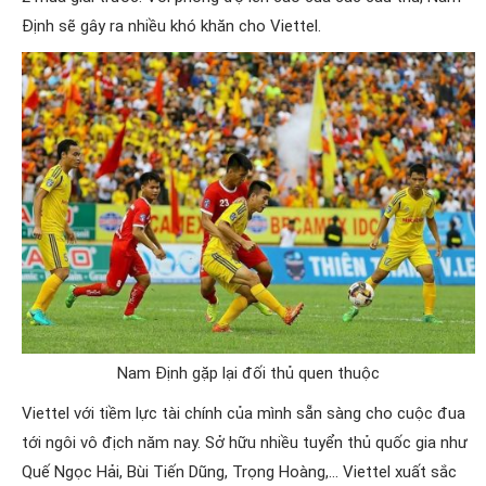
Định sẽ gây ra nhiều khó khăn cho Viettel.
Nam Định gặp lại đối thủ quen thuộc
Viettel với tiềm lực tài chính của mình sẵn sàng cho cuộc đua
tới ngôi vô địch năm nay. Sở hữu nhiều tuyển thủ quốc gia như
Quế Ngọc Hải, Bùi Tiến Dũng, Trọng Hoàng,… Viettel xuất sắc