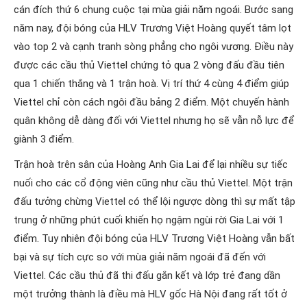
cán đích thứ 6 chung cuộc tại mùa giải năm ngoái. Bước sang
năm nay, đội bóng của HLV Trương Việt Hoàng quyết tâm lọt
vào top 2 và cạnh tranh sòng phẳng cho ngôi vương. Điều này
được các cầu thủ Viettel chứng tỏ qua 2 vòng đấu đầu tiên
qua 1 chiến thắng và 1 trận hoà. Vị trí thứ 4 cùng 4 điểm giúp
Viettel chỉ còn cách ngôi đầu bảng 2 điểm. Một chuyến hành
quân không dễ dàng đối với Viettel nhưng họ sẽ vẫn nỗ lực để
giành 3 điểm.
Trận hoà trên sân của Hoàng Anh Gia Lai để lại nhiều sự tiếc
nuối cho các cổ động viên cũng như cầu thủ Viettel. Một trận
đấu tưởng chừng Viettel có thể lội ngược dòng thì sự mất tập
trung ở những phút cuối khiến họ ngậm ngùi rời Gia Lai với 1
điểm. Tuy nhiên đội bóng của HLV Trương Việt Hoàng vẫn bất
bại và sự tích cực so với mùa giải năm ngoái đã đến với
Viettel. Các cầu thủ đã thi đấu gắn kết và lớp trẻ đang dần
một trưởng thành là điều mà HLV gốc Hà Nội đang rất tốt ở