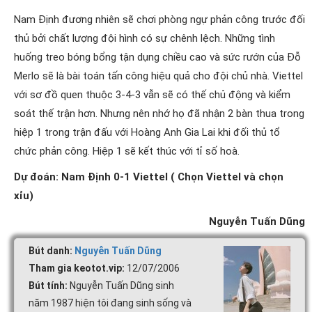
Nam Định đương nhiên sẽ chơi phòng ngự phản công trước đối
thủ bởi chất lượng đội hình có sự chênh lệch. Những tình
huống treo bóng bổng tận dụng chiều cao và sức rướn của Đỗ
Merlo sẽ là bài toán tấn công hiệu quả cho đội chủ nhà. Viettel
với sơ đồ quen thuộc 3-4-3 vẫn sẽ có thế chủ động và kiểm
soát thế trận hơn. Nhưng nên nhớ họ đã nhận 2 bàn thua trong
hiệp 1 trong trận đấu với Hoàng Anh Gia Lai khi đối thủ tổ
chức phản công. Hiệp 1 sẽ kết thúc với tỉ số hoà.
Dự đoán: Nam Định 0-1 Viettel ( Chọn Viettel và chọn
xỉu)
Nguyễn Tuấn Dũng
Bút danh:
Nguyễn Tuấn Dũng
Tham gia keotot.vip:
12/07/2006
Bút tính:
Nguyễn Tuấn Dũng sinh
năm 1987 hiện tôi đang sinh sống và