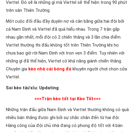
Viettel. Đó sẽ là những gì mà Viettel sẽ thể hiện trong 90 phút
trên sân Thiên Trường.
Một cuộc đối đầu đầy duyên nợ và cân bằng giữa hai đội bởi
cả Nam Định và Viettel đã quá hiểu nhau. Trong 7 trận gặp
nhau gần nhất, mỗi đội có 2 chiến thắng và 3 lần chia điểm.
Viettel thường thi đấu không tốt trên Thiên Trường khi họ
chưa bao giờ rời Nam Định với trọn vẹn 3 điểm. Tuy nhiên với
những gì đã thể hiện, Viettel có khả năng giành chiến thắng.
Chuyên gia
kèo nhà cái bóng đá
khuyên người chơi chọn cửa
Viettel.
Soi kèo tài/xỉu: Updating
>>>Trận kèo tốt tại Kèo Tốt<<<
Những trận đấu giữa Nam Định và Viettel thường không có quá
nhiều bàn thắng được ghi bởi sự chắc chắn đến từ hai đội.
Hàng công của đội chủ nhà đang có phong độ tốt với 4 bàn