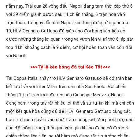
năm nay. Trải qua 26 vòng đấu. Napoli đang tạm thời xếp thứ 6
với 39 điểm giành được sau 11 chiến thắng, 6 trận hòa và 9
trận thua. Từ ngày dẫn dắt Napoli khi đang đứng ở ngoài top
10, HLV Gennaro Gattuso đã giúp cho đội bóng liên tiếp có
được những thắng lợi quan trọng và vươn lên vị trí thứ 6, áp sát
top 4 khi khoảng cách là 9 điểm, cơ hội hoàn toàn vẫn còn đối
với Napoli.
>>>Tỷ lệ kèo bóng đá tại Kèo Tốt<<<
Tại Coppa Italia, thầy trò HLV Gennaro Gattuso sẽ có trận bán
kết lượt về với Inter Milan trên sân nhà San Paolo. Với chiến
thắng 1-0 ở trận lượt đi trên sân Giuseppe Meazza, Napoli
đang nắm trong tay rất nhiều lợi thế và sự tự tin khi mà chỉ cần
một kết quả hòa cũng đủ để HLV Gennaro Gattuso cùng các
học trò giành quyền vào chơi trận chung kết. Với phong độ cao
của đội bóng trong thời gian vừa qua khi họ đang có được 3
chiến thắng liên tiếp, người hâm mộ đang rất tin tưởng chiến