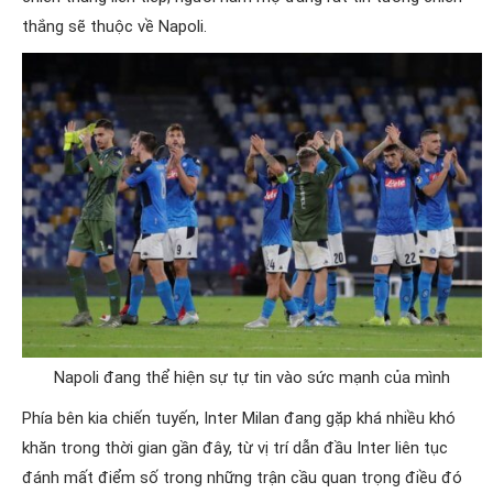
thắng sẽ thuộc về Napoli.
Napoli đang thể hiện sự tự tin vào sức mạnh của mình
Phía bên kia chiến tuyến, Inter Milan đang gặp khá nhiều khó
khăn trong thời gian gần đây, từ vị trí dẫn đầu Inter liên tục
đánh mất điểm số trong những trận cầu quan trọng điều đó