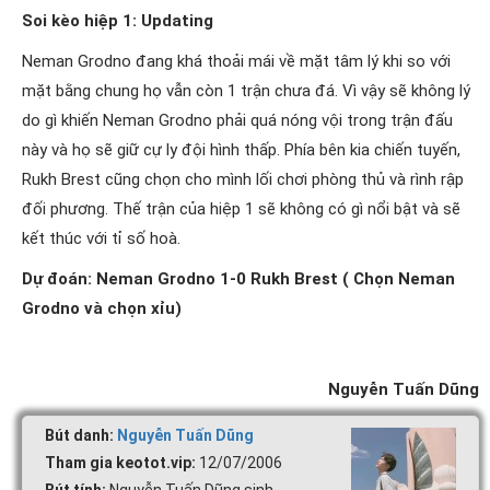
Soi kèo hiệp 1: Updating
Neman Grodno đang khá thoải mái về mặt tâm lý khi so với
mặt bằng chung họ vẫn còn 1 trận chưa đá. Vì vậy sẽ không lý
do gì khiến Neman Grodno phải quá nóng vội trong trận đấu
này và họ sẽ giữ cự ly đội hình thấp. Phía bên kia chiến tuyến,
Rukh Brest cũng chọn cho mình lối chơi phòng thủ và rình rập
đối phương. Thế trận của hiệp 1 sẽ không có gì nổi bật và sẽ
kết thúc với tỉ số hoà.
Dự đoán: Neman Grodno 1-0 Rukh Brest ( Chọn Neman
Grodno và chọn xỉu)
Nguyễn Tuấn Dũng
Bút danh:
Nguyễn Tuấn Dũng
Tham gia keotot.vip:
12/07/2006