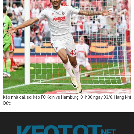
Kèo nhà cái, soi kèo FC Koln vs Hamburg, 01h30 ngày 03/8, Hạng Nhì
Đức