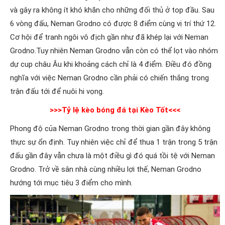
và gây ra không ít khó khăn cho những đối thủ ở top đầu. Sau
6 vòng đấu, Neman Grodno có được 8 điểm cùng vị trí thứ 12.
Cơ hội để tranh ngôi vô địch gần như đã khép lại với Neman
Grodno.Tuy nhiên Neman Grodno vẫn còn có thể lọt vào nhóm
dự cup châu Âu khi khoảng cách chỉ là 4 điểm. Điều đó đồng
nghĩa với việc Neman Grodno cần phải có chiến thắng trong
trận đấu tới để nuôi hi vọng.
>>>Tỷ lệ kèo bóng đá tại Kèo Tốt<<<
Phong độ của Neman Grodno trong thời gian gần đây không
thực sự ổn định. Tuy nhiên việc chỉ để thua 1 trận trong 5 trận
đấu gần đây vẫn chưa là một điều gì đó quá tồi tệ với Neman
Grodno. Trở về sân nhà cùng nhiều lợi thế, Neman Grodno
hướng tới mục tiêu 3 điểm cho mình.