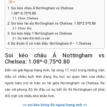
Soi kèo châu Á Nottingham vs Chelsea:
1.08*-0.75*0.80
Chọn: Chelsea
Soi kèo tài xỉu Nottingham vs Chelsea: 1.00*2.5*0.88
Chọn: Xỉu
Soi kèo hiệp 1 Nottingham vs Chelsea
Dự kiến đội hình ra sân:
Dự đoán tỉ số trận đấu: Nottingham 0 – 1 Chelsea.
Soi kèo châu Á Nottingham vs
Chelsea: 1.08*-0.75*0.80
Đến với giải Ngoại Hạng Anh, tại vòng 17, một trong những trận
đấu có nhiều kịch tính đang thu hút sự quan tâm của nhiều
người hâm mộ là trận so tài giữa Nottingham và Chelsea. Ra
sân với phong độ thi đấu có sự bất ổn thì Nottingham sẽ phải
đối mặt với nhiều khó khăn hơn.
>> soi kèo bóng đá ngoại hạng anh <<