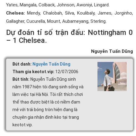
Yates, Mangala, Colback, Johnson, Awoniyi, Lingard.
Chelsea:
Mendy, Chalobah, Silva, Koulibaly, James, Jorginho,
Gallagher, Cucurella, Mount, Aubameyang, Sterling.
Dự đoán tỉ số trận đấu: Nottingham 0
– 1 Chelsea.
Nguyễn Tuấn Dũng
Bút danh:
Nguyễn Tuấn Dũng
Tham gia keotot.vip:
12/07/2006
Bút tính:
Nguyễn Tuấn Dũng sinh
năm 1987 hiện tôi đang sinh sống và
làm việc tại Hà Nội. Tôi rất thích chơi
thể thao được biệt là có niềm đam
mê với trái bóng tròn hiện đang là
chuyên gia nhận đinh kèo tại trang
keotot.vip.