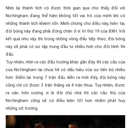
Nhìn lại thành tích có được thời gian qua cho thấy, đối với
Nottingham đang thể hiện không tốt vai trò của mình khi có
những thành tích khiêm tốn. Minh chứng cho điều này, hiện tại,
đội bóng này đang phải đứng chân ở vị trí thứ 19 của BXH. Với
kết quả như vậy thì trong những vòng đấu tiếp theo, đội bóng
này sẽ phải có sự tập trung đầu tư nhiều hơn cho đội hình thi
đấu.
Tuy nhiên, nhìn ra các đấu trường khác gần đây thì các cầu của
của Nottingham lại chưa hề có dấu hiệu của sự tiến bộ nhiều
hơn. Điểm lại trong 7 trận đấu diễn ra mới đây, đội bóng này
cũng chỉ có được 3 trận thắng và 4 trận thua. Tuy nhiên, được
ra sân trên cương vị là đội chủ nhà thì các cầu thủ của
Nottingham cũng sẽ có điều kiện tốt hơn nhằm phát huy
những sở trường.