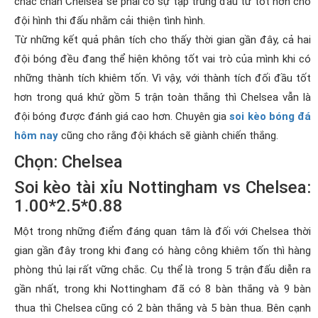
chắc chắn Chelsea sẽ phải có sự tập trung đầu tư tốt hơn cho
đội hình thi đấu nhằm cải thiện tình hình.
Từ những kết quả phân tích cho thấy thời gian gần đây, cả hai
đội bóng đều đang thể hiện không tốt vai trò của mình khi có
những thành tích khiêm tốn. Vì vậy, với thành tích đối đầu tốt
hơn trong quá khứ gồm 5 trận toàn thắng thì Chelsea vẫn là
đội bóng được đánh giá cao hơn. Chuyên gia
soi kèo bóng đá
hôm nay
cũng cho rằng đội khách sẽ giành chiến thắng.
Chọn: Chelsea
Soi kèo tài xỉu Nottingham vs Chelsea:
1.00*2.5*0.88
Một trong những điểm đáng quan tâm là đối với Chelsea thời
gian gần đây trong khi đang có hàng công khiêm tốn thì hàng
phòng thủ lại rất vững chắc. Cụ thể là trong 5 trận đấu diễn ra
gần nhất, trong khi Nottingham đã có 8 bàn thắng và 9 bàn
thua thì Chelsea cũng có 2 bàn thắng và 5 bàn thua. Bên cạnh