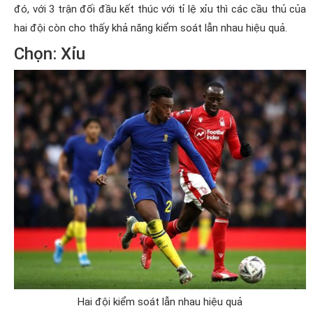
đó, với 3 trận đối đầu kết thúc với tỉ lệ xỉu thì các cầu thủ của
hai đội còn cho thấy khả năng kiểm soát lẫn nhau hiệu quả.
Chọn: Xỉu
Hai đội kiểm soát lẫn nhau hiệu quả