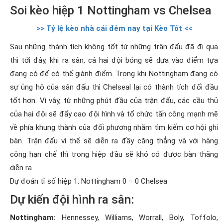
Soi kèo hiệp 1 Nottingham vs Chelsea
>> Tỷ lệ kèo nhà cái đêm nay tại Kèo Tốt <<
Sau những thành tích không tốt từ những trận đấu đã đi qua
thì tới đây, khi ra sân, cả hai đội bóng sẽ dựa vào điểm tựa
đang có để có thể giành điểm. Trong khi Nottingham đang có
sự ủng hộ của sân đấu thì Chelseal lại có thành tích đối đầu
tốt hơn. Vì vậy, từ những phút đầu của trận đấu, các cầu thủ
của hai đội sẽ đẩy cao đội hình và tổ chức tấn công mạnh mẽ
về phía khung thành của đối phương nhằm tìm kiếm cơ hội ghi
bàn. Trận đấu vì thế sẽ diễn ra đầy căng thẳng và với hàng
công hạn chế thì trong hiệp đầu sẽ khó có được bàn thắng
diễn ra.
Dự đoán tỉ số hiệp 1: Nottingham 0 – 0 Chelsea
Dự kiến đội hình ra sân:
Nottingham:
Hennessey, Williams, Worrall, Boly, Toffolo,