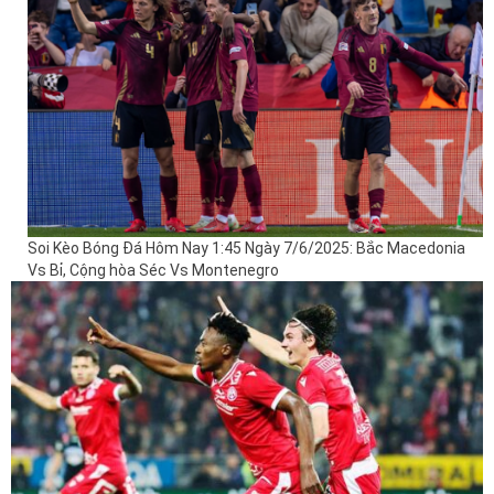
Soi Kèo Bóng Đá Hôm Nay 1:45 Ngày 7/6/2025: Bắc Macedonia
Vs Bỉ, Cộng hòa Séc Vs Montenegro