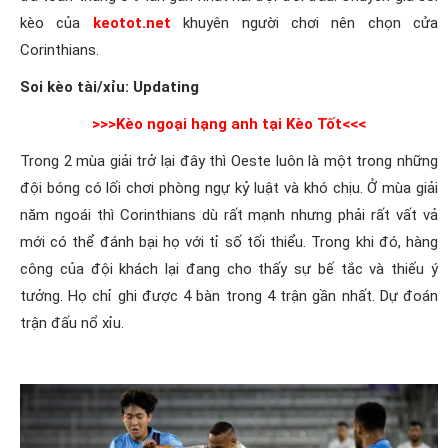
kèo của
keotot.net
khuyên người chơi nên chọn cửa
Corinthians.
Soi kèo tài/xỉu: Updating
>>>Kèo ngoại hạng anh tại Kèo Tốt<<<
Trong 2 mùa giải trở lại đây thì Oeste luôn là một trong những
đội bóng có lối chơi phòng ngự kỷ luật và khó chịu. Ở mùa giải
năm ngoái thì Corinthians dù rất mạnh nhưng phải rất vất vả
mới có thể đánh bại họ với tỉ số tối thiểu. Trong khi đó, hàng
công của đội khách lại đang cho thấy sự bế tắc và thiếu ý
tưởng. Họ chỉ ghi được 4 bàn trong 4 trận gần nhất. Dự đoán
trận đấu nổ xỉu.