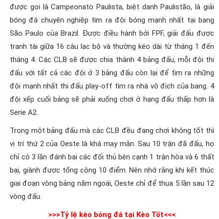
được gọi là Campeonato Paulista, biệt danh Paulistão, là giải
bóng đá chuyên nghiệp tìm ra đội bóng mạnh nhất tại bang
São Paulo của Brazil. Được điều hành bởi FPF, giải đấu được
tranh tài giữa 16 câu lạc bộ và thường kéo dài từ tháng 1 đến
tháng 4. Các CLB sẽ được chia thành 4 bảng đấu, mỗi đội thi
đấu với tất cả các đội ở 3 bảng đấu còn lại để tìm ra những
đội mạnh nhất thi đấu play-off tìm ra nhà vô địch của bang. 4
đội xếp cuối bảng sẽ phải xuống chơi ở hạng đấu thấp hơn là
Serie A2.
Trong một bảng đấu mà các CLB đều đang chơi không tốt thì
vị trí thứ 2 của Oeste là khá may mắn. Sau 10 trận đã đấu, họ
chỉ có 3 lần đánh bại các đối thủ bên cạnh 1 trận hòa và 6 thất
bại, giành được tổng cộng 10 điểm. Nên nhớ rằng khi kết thúc
giai đoạn vòng bảng năm ngoái, Oeste chỉ để thua 5 lần sau 12
vòng đấu.
>>>Tỷ lệ kèo bóng đá tại Kèo Tốt<<<