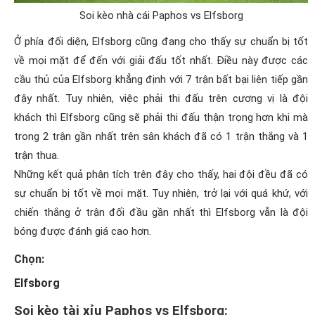
Soi kèo nhà cái Paphos vs Elfsborg
Ở phía đối diện, Elfsborg cũng đang cho thấy sự chuẩn bị tốt
về mọi mặt để đến với giải đấu tốt nhất. Điều này được các
cầu thủ của Elfsborg khẳng định với 7 trận bất bại liên tiếp gần
đây nhất. Tuy nhiên, việc phải thi đấu trên cương vị là đội
khách thì Elfsborg cũng sẽ phải thi đấu thận trọng hơn khi mà
trong 2 trận gần nhất trên sân khách đã có 1 trận thắng và 1
trận thua.
Những kết quả phân tích trên đây cho thấy, hai đội đều đã có
sự chuẩn bị tốt về mọi mặt. Tuy nhiên, trở lại với quá khứ, với
chiến thắng ở trận đối đầu gần nhất thì Elfsborg vẫn là đội
bóng được đánh giá cao hơn.
Chọn:
Elfsborg
Soi kèo tài xỉu Paphos vs Elfsborg: