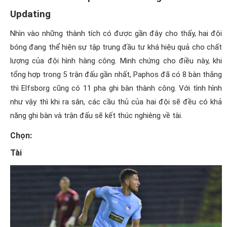
Updating
Nhìn vào những thành tích có được gần đây cho thấy, hai đội
bóng đang thể hiện sự tập trung đầu tư khá hiệu quả cho chất
lượng của đội hình hàng công. Minh chứng cho điều này, khi
tổng hợp trong 5 trận đấu gần nhất, Paphos đã có 8 bàn thắng
thì Elfsborg cũng có 11 pha ghi bàn thành công. Với tình hình
như vậy thì khi ra sân, các cầu thủ của hai đội sẽ đều có khả
năng ghi bàn và trận đấu sẽ kết thúc nghiêng về tài.
Chọn:
Tài