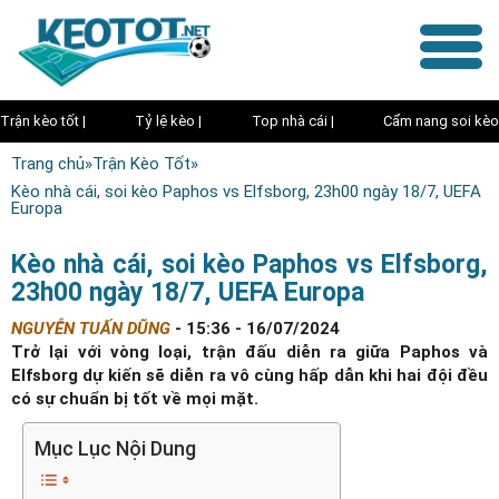
Trận kèo tốt |
Tỷ lệ kèo |
Top nhà cái |
Cẩm nang soi kèo
Trang chủ
»
Trận Kèo Tốt
»
Kèo nhà cái, soi kèo Paphos vs Elfsborg, 23h00 ngày 18/7, UEFA
Europa
Kèo nhà cái, soi kèo Paphos vs Elfsborg,
23h00 ngày 18/7, UEFA Europa
NGUYỄN TUẤN DŨNG
-
15:36 - 16/07/2024
Trở lại với vòng loại, trận đấu diễn ra giữa Paphos và
Elfsborg dự kiến sẽ diễn ra vô cùng hấp dẫn khi hai đội đều
có sự chuẩn bị tốt về mọi mặt.
Mục Lục Nội Dung