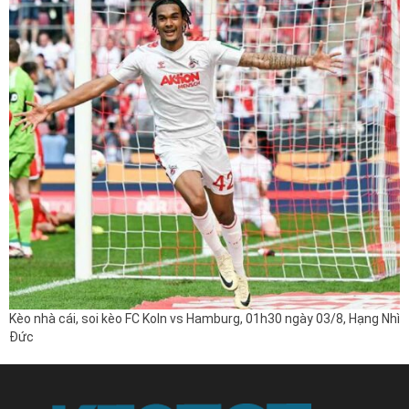
Kèo nhà cái, soi kèo FC Koln vs Hamburg, 01h30 ngày 03/8, Hạng Nhì
Đức