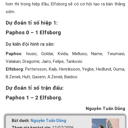
hơn thì trong hiệp đầu, Elfsborg sẽ có cơ hội tạo ra bàn thắng
sớm.
Dự đoán tỉ số hiệp 1:
Paphos 0 – 1 Elfsborg
Dự kiến đội hình ra sân:
Paphos:
Ivusic, Goldar, Kvida, Melluso, Name, Twumasi,
Valakari, Dragomir, Jairo, Felipe, Tankovic
Elfsborg:
Pettersson, Kaib, Henriksson, Yegbe, Hedlund, Ouma,
B.Zeneli, Hult, Qasem, A.Zeneli, Baidoo
Dự đoán tỉ số trận đấu:
Paphos 1 – 2 Elfsborg.
Nguyễn Tuấn Dũng
Bút danh:
Nguyễn Tuấn Dũng
Tham gia keotot.vip:
12/07/2006