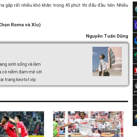
a gặp rất nhiều khó khăn trong 45 phút thi đấu đầu tiên. Nhiều
Chọn Roma và Xỉu)
Nguyễn Tuấn Dũng
ang sinh sống và làm
 là có niềm đam mê với
ại trang keotot.vip.