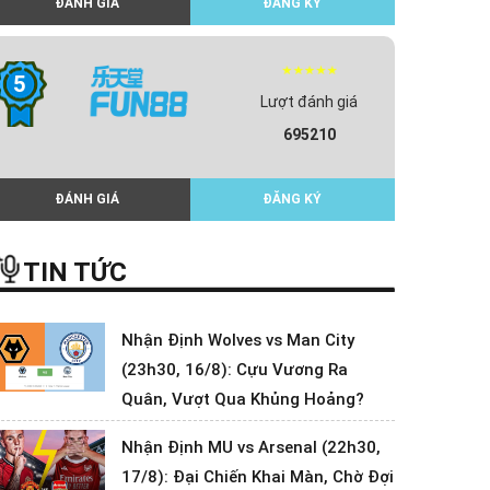
ĐÁNH GIÁ
ĐĂNG KÝ
5
Lượt đánh giá
695210
ĐÁNH GIÁ
ĐĂNG KÝ
TIN TỨC
Nhận Định Wolves vs Man City
(23h30, 16/8): Cựu Vương Ra
Quân, Vượt Qua Khủng Hoảng?
Nhận Định MU vs Arsenal (22h30,
17/8): Đại Chiến Khai Màn, Chờ Đợi