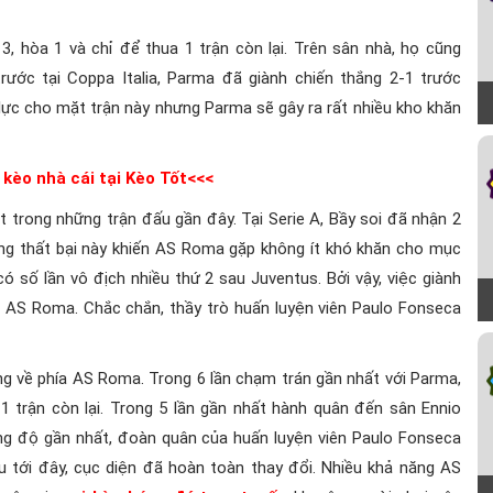
3, hòa 1 và chỉ để thua 1 trận còn lại. Trên sân nhà, họ cũng
rước tại Coppa Italia, Parma đã giành chiến thắng 2-1 trước
lực cho mặt trận này nhưng Parma sẽ gây ra rất nhiều kho khăn
 kèo nhà cái tại Kèo Tốt<<<
 trong những trận đấu gần đây. Tại Serie A, Bầy soi đã nhận 2
hững thất bại này khiến AS Roma gặp không ít khó khăn cho mục
 có số lần vô địch nhiều thứ 2 sau Juventus. Bởi vậy, việc giành
a AS Roma. Chắc chắn, thầy trò huấn luyện viên Paulo Fonseca
êng về phía AS Roma. Trong 6 lần chạm trán gần nhất với Parma,
1 trận còn lại. Trong 5 lần gần nhất hành quân đến sân Ennio
ụng độ gần nhất, đoàn quân của huấn luyện viên Paulo Fonseca
đấu tới đây, cục diện đã hoàn toàn thay đổi. Nhiều khả năng AS