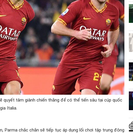
quyết tâm giành chiến thắng để có thể tiến sâu tại cúp quốc
gia Italia.
ắn, Parma chắc chắn sẽ tiếp tục áp dụng lối chơi tập trung đông