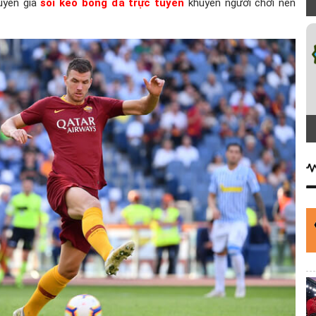
uyên gia
soi kèo bóng đá trực tuyến
khuyên người chơi nên