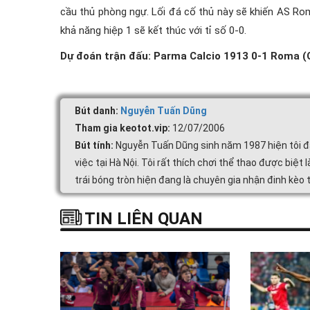
cầu thủ phòng ngự. Lối đá cố thủ này sẽ khiến AS Rom
khả năng hiệp 1 sẽ kết thúc với tỉ số 0-0.
Dự đoán trận đấu: Parma Calcio 1913 0-1 Roma (
Bút danh:
Nguyễn Tuấn Dũng
Tham gia keotot.vip:
12/07/2006
Bút tính:
Nguyễn Tuấn Dũng sinh năm 1987 hiện tôi đ
việc tại Hà Nội. Tôi rất thích chơi thể thao được biệt
trái bóng tròn hiện đang là chuyên gia nhận đinh kèo t
TIN LIÊN QUAN