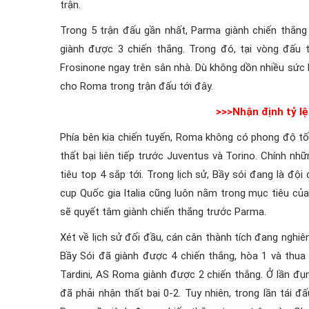
trận.
Trong 5 trận đấu gần nhất, Parma giành chiến thắng 
giành được 3 chiến thắng. Trong đó, tại vòng đấu t
Frosinone ngay trên sân nhà. Dù không dồn nhiều sức 
cho Roma trong trận đấu tới đây.
>>>Nhận định tỷ lệ
Phía bên kia chiến tuyến, Roma không có phong độ tốt
thất bại liên tiếp trước Juventus và Torino. Chính n
tiêu top 4 sắp tới. Trong lịch sử, Bầy sói đang là đội
cup Quốc gia Italia cũng luôn nằm trong mục tiêu củ
sẽ quyết tâm giành chiến thắng trước Parma.
Xét về lịch sử đối đầu, cán cân thành tích đang nghi
Bầy Sói đã giành được 4 chiến thắng, hòa 1 và thua 
Tardini, AS Roma giành được 2 chiến thắng. Ở lần đ
đã phải nhận thất bại 0-2. Tuy nhiên, trong lần tái 