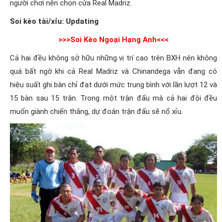
người chơi nên chọn cửa Real Madriz.
Soi kèo tài/xỉu: Updating
>>>Soi Kèo Ngoại Hạng Anh<<<
Cả hai đều không sở hữu những vị trí cao trên BXH nên không
quá bất ngờ khi cả
Real Madriz
và
Chinandega
vẫn đang có
hiệu suất ghi bàn chỉ đạt dưới mức trung bình với lần lượt 12 và
15 bàn sau 15 trận. Trong một trận đấu mà cả hai đội đều
muốn giành chiến thắng, dự đoán trận đấu sẽ nổ xỉu.