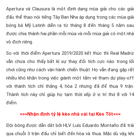
Apertura và Clausura là một định dạng mùa giải cho các giải
đấu thể thao nói tiếng Tây Ban Nha áp dụng trong các mùa giải
bóng bá Mỹ Latinh diễn ra từ tháng 8 đến tháng 5 năm sau
được chia thành hai phần mỗi mùa và mỗi mùa giải có một nhà
vô địch riêng.
So với thời điểm Apertura 2019/2020 kết thúc thì Real Madriz
vẫn chưa cho thấy bất kì sự thay đổi tích cực nào trong lối
chơi cũng như cách vận hành chiến thuật. Họ vẫn đang gặp rất
nhiều khó khăn trong việc giành một tấm vé tham dự play-off
với thành tích chỉ thắng 4, hòa 2 nhưng đã để thua 9 trận.
Thành tích này chỉ giúp họ tạm thời xếp ở vị trí thứ 8 với 14
điểm.
>>>Nhận định tỷ lệ kèo nhà cái tại Kèo Tốt<<<
Đội bóng được dẫn dắt bởi HLV
Luís Eduardo Montaño đã trải
qua chuỗi 3 trận đấu chỉ biết đến hòa và thua. Mặc dù vậy, khi