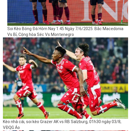
Soi Kèo Bóng Đá Hôm Nay 1:45 Ngày 7/6/2025: Bắc Macedonia
Vs Bỉ, Cộng hòa Séc Vs Montenegro
Kèo nhà cái, soi kèo Grazer AK vs RB Salzburg, 01h30 ngày 03/8,
VĐQG Áo