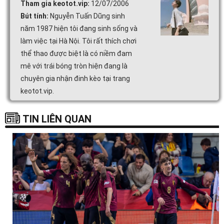
Tham gia keotot.vip:
12/07/2006
Bút tính:
Nguyễn Tuấn Dũng sinh
năm 1987 hiện tôi đang sinh sống và
làm việc tại Hà Nội. Tôi rất thích chơi
thể thao được biệt là có niềm đam
mê với trái bóng tròn hiện đang là
chuyên gia nhận đinh kèo tại trang
keotot.vip.
TIN LIÊN QUAN