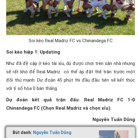
Soi kèo Real Madriz FC vs Chinandega FC
Soi kèo hiệp 1: Updating
Như đã đề cập ở kèo tài xỉu, dù được chơi trên sân nhà nhưng
sẽ rất khó để
Real Madriz
có thể áp đặt thế trận trước một
đối thủ mạnh. Dự đoán 45 phút thi đầu đầu tiên sẽ kết thúc
với tỉ số hòa 0 bàn thắng.
Dự đoán kết quả trận đấu: Real Madriz FC 1-0
Chinandega FC (Chọn Real Madriz và chọn xỉu).
Nguyễn Tuấn Dũng
Bút danh:
Nguyễn Tuấn Dũng