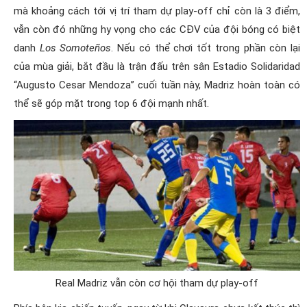
mà khoảng cách tới vị trí tham dự play-off chỉ còn là 3 điểm,
vẫn còn đó những hy vọng cho các CĐV của đội bóng có biệt
danh
Los Somoteños
. Nếu có thể chơi tốt trong phần còn lại
của mùa giải, bắt đầu là trận đấu trên sân Estadio Solidaridad
“Augusto Cesar Mendoza” cuối tuần này, Madriz hoàn toàn có
thể sẽ góp mặt trong top 6 đội mạnh nhất.
Real Madriz vẫn còn cơ hội tham dự play-off