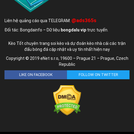
@ads365s
Liên hệ quảng cáo qua TELEGRAM:
Đối tác: Bongdainfo – Dữ liệu
bongdalu vip
trực tuyến.
Kèo Tốt chuyên trang soi kèo và dự đoán kèo nhà cái các trận
đấu bóng đá cập nhật và uy tín nhất hiện nay
Copyright © 2019 eNet s.r.o, 19600 – Prague 21 – Prague, Czech
Republic
LIKE ON FACEBOOK
FOLLOW ON TWITTER