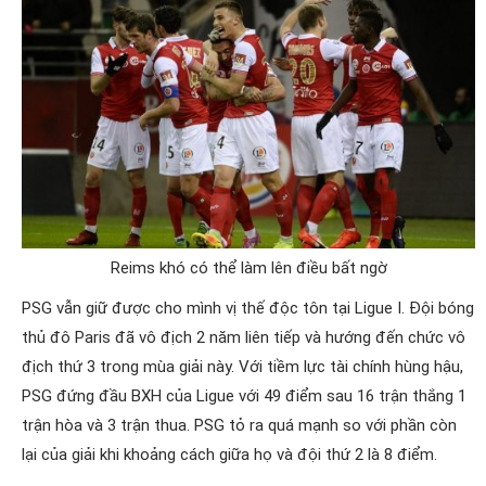
Reims khó có thể làm lên điều bất ngờ
PSG vẫn giữ được cho mình vị thế độc tôn tại Ligue I. Đội bóng
thủ đô Paris đã vô địch 2 năm liên tiếp và hướng đến chức vô
địch thứ 3 trong mùa giải này. Với tiềm lực tài chính hùng hậu,
PSG đứng đầu BXH của Ligue với 49 điểm sau 16 trận thắng 1
trận hòa và 3 trận thua. PSG tỏ ra quá mạnh so với phần còn
lại của giải khi khoảng cách giữa họ và đội thứ 2 là 8 điểm.