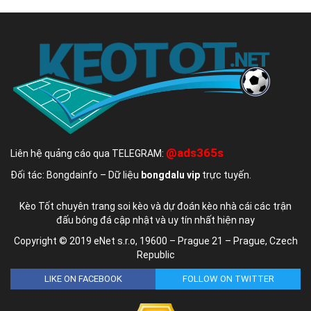
@ads365s
Liên hệ quảng cáo qua TELEGRAM:
Đối tác: Bongdainfo – Dữ liệu
bongdalu vip
trực tuyến.
Kèo Tốt chuyên trang soi kèo và dự đoán kèo nhà cái các trận
đấu bóng đá cập nhật và uy tín nhất hiện nay
Copyright © 2019 eNet s.r.o, 19600 – Prague 21 – Prague, Czech
Republic
LIKE ON FACEBOOK
FOLLOW ON TWITTER