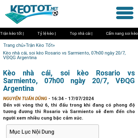
Trận kèo tốt |
Tỷ lệ kèo |
Top nhà cái |
Cẩm nang soi kèo
Trang chủ
»
Trận Kèo Tốt
»
Kèo nhà cái, soi kèo Rosario vs Sarmiento, 07h00 ngày 20/7,
VĐQG Argentina
Kèo nhà cái, soi kèo Rosario vs
Sarmiento, 07h00 ngày 20/7, VĐQG
Argentina
NGUYỄN TUẤN DŨNG
-
16:34 - 17/07/2024
Đến với vòng thứ 6, thi đấu trong khi đang có phong độ
tương đương thì Rosario và Sarmiento sẽ đem đến cho
người xem nhiều cung bậc cảm xúc.
Mục Lục Nội Dung