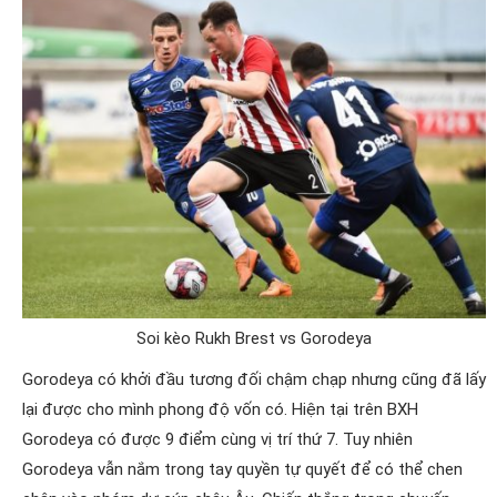
Soi kèo Rukh Brest vs Gorodeya
Gorodeya có khởi đầu tương đối chậm chạp nhưng cũng đã lấy
lại được cho mình phong độ vốn có. Hiện tại trên BXH
Gorodeya có được 9 điểm cùng vị trí thứ 7. Tuy nhiên
Gorodeya vẫn nắm trong tay quyền tự quyết để có thể chen