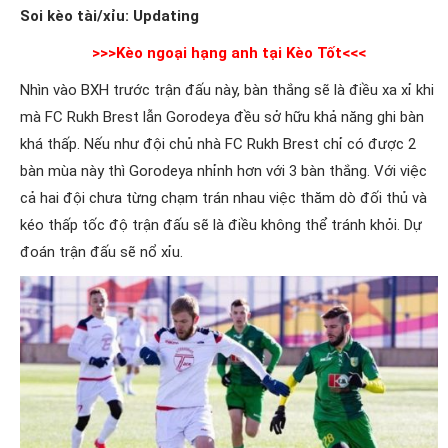
Soi kèo tài/xỉu: Updating
>>>Kèo ngoại hạng anh tại Kèo Tốt<<<
Nhìn vào BXH trước trận đấu này, bàn thắng sẽ là điều xa xỉ khi
mà FC Rukh Brest lẫn Gorodeya đều sở hữu khả năng ghi bàn
khá thấp. Nếu như đội chủ nhà FC Rukh Brest chỉ có được 2
bàn mùa này thì Gorodeya nhỉnh hơn với 3 bàn thắng. Với việc
cả hai đội chưa từng chạm trán nhau việc thăm dò đối thủ và
kéo thấp tốc độ trận đấu sẽ là điều không thể tránh khỏi. Dự
đoán trận đấu sẽ nổ xỉu.