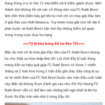
đang đứng ở vị trí thứ 12 trên BXH với 8 điểm giành được. Một
thành tích không tồi với các cổ động viên của FC Rukh Brest
tính đến thời điểm bây giờ khi họ mới chỉ có mùa giải đầu tiên
ở giải đấu cao nhất Belaurus. Tuy nhiên mùa giải còn rất dài ở
phía trước và Rukh Brest cần tích lũy những điểm số quan
trọng trong cuộc đua trụ hạng.
>>>Tỷ lệ kèo bóng đá tại Kèo Tốt<<<
Mặc dù mới chỉ là mùa giải đầu tiên của FC Rukh Brest nhưng
họ cho thấy sự hòa nhập khá tốt. Lối chơi đầy lỷ luật đang
mang đến sự hiệu quả giúp FC Rukh Brest có được 1 chiến
thắng và 2 trận hòa trong 3 trận đấu gần đây. Đây cũng là sự
tự tin nhất định của FC Ruh Brest bước vào trận đấu cuối tuần
này. Mặc dù không được đánh giá cao như đối thủ nhưng FC
Rukh Brest vẫn có thể làm nên những bất ngờ nhất là khi họ
được thi đấu trên sân nhà ở vòng đấu tới.