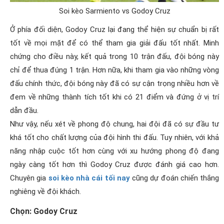
Soi kèo Sarmiento vs Godoy Cruz
Ở phía đối diện, Godoy Cruz lại đang thể hiện sự chuẩn bị rất
tốt về mọi mặt để có thể tham gia giải đấu tốt nhất. Minh
chứng cho điều này, kết quả trong 10 trận đấu, đội bóng này
chỉ để thua đúng 1 trận. Hơn nữa, khi tham gia vào những vòng
đấu chính thức, đội bóng này đã có sự cận trọng nhiều hơn về
đem về những thành tích tốt khi có 21 điểm và đứng ở vị trí
dẫn đầu.
Như vậy, nếu xét về phong độ chung, hai đội đã có sự đầu tư
khá tốt cho chất lượng của đội hình thi đấu. Tuy nhiên, với khả
năng nhập cuộc tốt hơn cùng với xu hướng phong độ đang
ngày càng tốt hơn thì Godoy Cruz được đánh giá cao hơn.
Chuyên gia
soi kèo nhà cái tối nay
cũng dự đoán chiến thắng
nghiêng về đội khách.
Chọn: Godoy Cruz