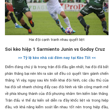
Hai đội cạnh tranh nhau quyết liệt
Soi kèo hiệp 1 Sarmiento Junin vs Godoy Cruz
>> Tỷ lệ kèo nhà cái đêm nay tại Kèo Tốt <<
Điểm đáng chú ý là trong trận đối đầu gần nhất, hai đội đã bất
phân thắng bại nên khi ra sân sẽ đều có quyết tâm giành chiến
thắng. Vì vậy, ngay sau khi triển khai đội hình, các cầu thủ của
hai đội sẽ nhanh chóng đẩy cao đội hình và tấn công mạnh mẽ
về phía khung thành của đối phương nhằm tìm kiếm bàn thắng.
Trận đấu vì thế dự kiến sẽ diễn ra đầy khốc liệt và trong hiệp
đầu, với khả năng kiểm soát lẫn nhau tốt nên trong hiệp đầu,