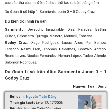
các cầu thủ của hai đội sẽ chưa thể tạo ra bàn thắng sớm.
Dự đoán tỉ số hiệp 1: Sarmiento Junin 0 – 0 Godoy Cruz
Dự kiến đội hình ra sân:
Sarmiento:
Devecchi, Insaurralde, Diaz, Paredes, Bettini,
Quiroz, Calcaterra, Quiroga, Mainero, Marinelli, Fontana.
Godoy Cruz:
Diego Rodríguez, Lucas Arce, Pier Barrios,
Federico Rasmussen, Thomas Galdames, Gonzalo Abrego,
Bruno Leyes, Nicolás Fernández, Hernán López, Tadeo Allende,
Salomón Rodríguez.
Dự đoán tỉ số trận đấu: Sarmiento Junin 0 – 1
Godoy Cruz.
Nguyễn Tuấn Dũng
Bút danh:
Nguyễn Tuấn Dũng
Tham gia keotot.vip:
12/07/2006
Bút tính:
Nguyễn Tuấn Dũng sinh