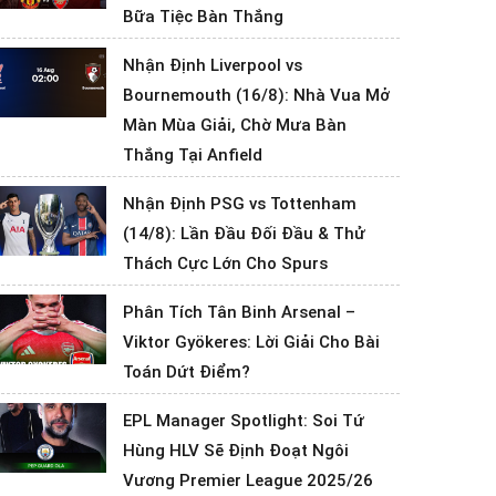
Bữa Tiệc Bàn Thắng
Nhận Định Liverpool vs
Bournemouth (16/8): Nhà Vua Mở
Màn Mùa Giải, Chờ Mưa Bàn
Thắng Tại Anfield
Nhận Định PSG vs Tottenham
(14/8): Lần Đầu Đối Đầu & Thử
Thách Cực Lớn Cho Spurs
Phân Tích Tân Binh Arsenal –
Viktor Gyökeres: Lời Giải Cho Bài
Toán Dứt Điểm?
EPL Manager Spotlight: Soi Tứ
Hùng HLV Sẽ Định Đoạt Ngôi
Vương Premier League 2025/26