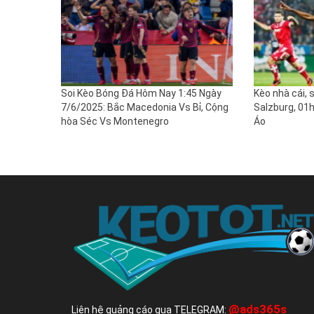
Soi Kèo Bóng Đá Hôm Nay 1:45 Ngày
Kèo nhà cái, 
7/6/2025: Bắc Macedonia Vs Bỉ, Cộng
Salzburg, 01
hòa Séc Vs Montenegro
Áo
@ads365s
Liên hệ quảng cáo qua TELEGRAM: