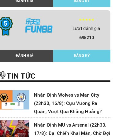
ĐÁNH GIÁ
ĐĂNG KÝ
5
Lượt đánh giá
695210
ĐÁNH GIÁ
ĐĂNG KÝ
TIN TỨC
Nhận Định Wolves vs Man City
(23h30, 16/8): Cựu Vương Ra
Quân, Vượt Qua Khủng Hoảng?
Nhận Định MU vs Arsenal (22h30,
17/8): Đại Chiến Khai Màn, Chờ Đợi