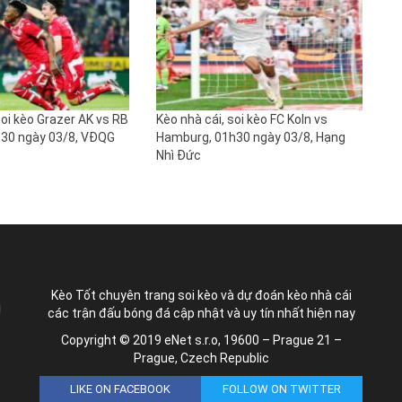
soi kèo Grazer AK vs RB
Kèo nhà cái, soi kèo FC Koln vs
h30 ngày 03/8, VĐQG
Hamburg, 01h30 ngày 03/8, Hạng
Nhì Đức
Kèo Tốt chuyên trang soi kèo và dự đoán kèo nhà cái
các trận đấu bóng đá cập nhật và uy tín nhất hiện nay
Copyright © 2019 eNet s.r.o, 19600 – Prague 21 –
Prague, Czech Republic
LIKE ON FACEBOOK
FOLLOW ON TWITTER