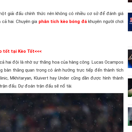
 một giải đấu chính thức nên không có nhiều cơ sở để đánh giá
 cả hai. Chuyên gia
phân tích kèo bóng đá
khuyên người chơi
 tốt tại Kèo Tốt<<<
cả hai đội là nhờ sự thăng hoa của hàng công. Lucas Ocampos
ng bàn thắng quan trọng có ảnh hưởng trực tiếp đến thành tích
linic, Mkhitaryan, Kluivert hay Under cũng dần được hình thành
rận đấu. Dự đoán trận đấu sẽ nổ tài.