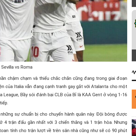
 Sevilla vs Roma
phần chậm chạm và thiếu chắc chắn cũng đang trong giai đoạn
diện của Italia vẫn đang cạnh tranh gay gắt với Atalanta cho một
ropa League, Bầy sói đánh bại CLB của Bỉ là KAA Gent ở vòng 1-16
tiếp.
những sự chuẩn bị cho chuyến hành quân này. Đội bóng được
 4 trận đấu gần nhất với 3 chiến thắng và 1 trận hòa. Nhưng
toan tính cho trận lượt về trên sân nhà cũng như sẽ có 90 phút