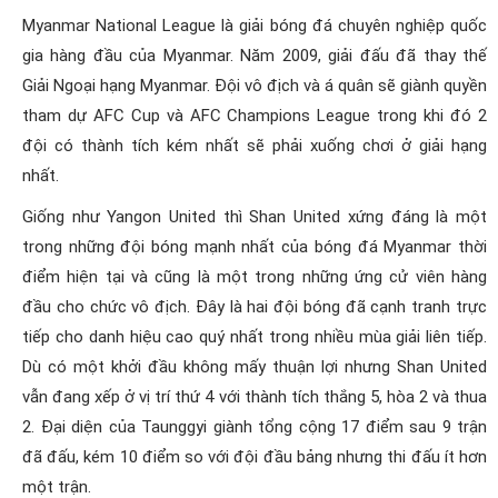
Myanmar National League là giải bóng đá chuyên nghiệp quốc
gia hàng đầu của Myanmar. Năm 2009, giải đấu đã thay thế
Giải Ngoại hạng Myanmar. Đội vô địch và á quân sẽ giành quyền
tham dự AFC Cup và AFC Champions League trong khi đó 2
đội có thành tích kém nhất sẽ phải xuống chơi ở giải hạng
nhất.
Giống như Yangon United thì Shan United xứng đáng là một
trong những đội bóng mạnh nhất của bóng đá Myanmar thời
điểm hiện tại và cũng là một trong những ứng cử viên hàng
đầu cho chức vô địch. Đây là hai đội bóng đã cạnh tranh trực
tiếp cho danh hiệu cao quý nhất trong nhiều mùa giải liên tiếp.
Dù có một khởi đầu không mấy thuận lợi nhưng Shan United
vẫn đang xếp ở vị trí thứ 4 với thành tích thắng 5, hòa 2 và thua
2. Đại diện của Taunggyi giành tổng cộng 17 điểm sau 9 trận
đã đấu, kém 10 điểm so với đội đầu bảng nhưng thi đấu ít hơn
một trận.