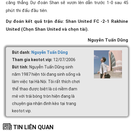
căng thẳng. Dự đoán Shan sẽ vươn lên dẫn trước 1-0 sau 45
phút thi đấu đầu tiên.
Dự đoán kết quả trận đấu: Shan United FC -2-1 Rakhine
United (Chọn Shan United và chọn tài).
Nguyễn Tuấn Dũng
Bút danh:
Nguyễn Tuấn Dũng
Tham gia keotot.vip:
12/07/2006
Bút tính:
Nguyễn Tuấn Dũng sinh
năm 1987 hiện tôi đang sinh sống và
làm việc tại Hà Nội. Tôi rất thích chơi
thể thao được biệt là có niềm đam
mê với trái bóng tròn hiện đang là
chuyên gia nhận đinh kèo tại trang
keotot.vip.
TIN LIÊN QUAN