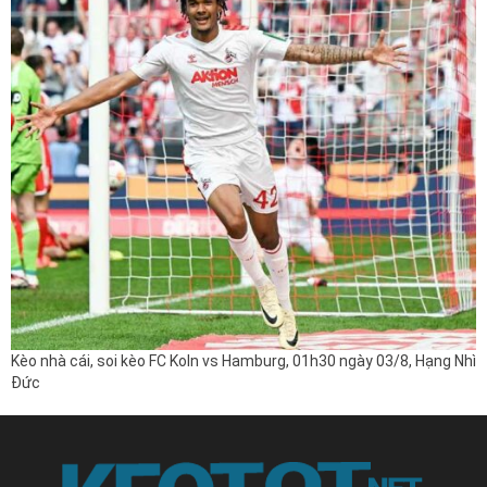
Kèo nhà cái, soi kèo FC Koln vs Hamburg, 01h30 ngày 03/8, Hạng Nhì
Đức