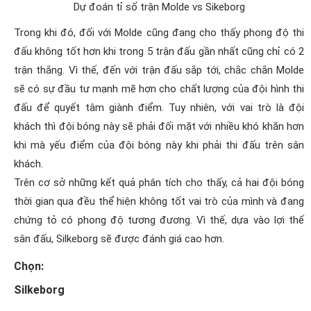
Dự đoán tỉ số trận Molde vs Sikeborg
Trong khi đó, đối với Molde cũng đang cho thấy phong độ thi
đấu không tốt hơn khi trong 5 trận đấu gần nhất cũng chỉ có 2
trận thắng. Vì thế, đến với trận đấu sắp tới, chắc chắn Molde
sẽ có sự đầu tư mạnh mẽ hơn cho chất lượng của đội hình thi
đấu để quyết tâm giành điểm. Tuy nhiên, với vai trò là đội
khách thì đội bóng này sẽ phải đối mặt với nhiều khó khăn hơn
khi mà yếu điểm của đội bóng này khi phải thi đấu trên sân
khách.
Trên cơ sở những kết quả phân tích cho thấy, cả hai đội bóng
thời gian qua đều thể hiện không tốt vai trò của mình và đang
chứng tỏ có phong độ tương đương. Vì thế, dựa vào lợi thế
sân đấu, Silkeborg sẽ được đánh giá cao hơn.
Chọn:
Silkeborg