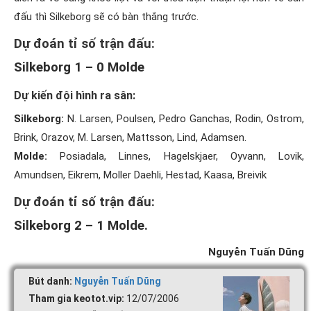
đấu thì Silkeborg sẽ có bàn thắng trước.
Dự đoán tỉ số trận đấu:
Silkeborg 1 – 0 Molde
Dự kiến đội hình ra sân:
Silkeborg:
N. Larsen, Poulsen, Pedro Ganchas, Rodin, Ostrom,
Brink, Orazov, M. Larsen, Mattsson, Lind, Adamsen.
Molde:
Posiadala, Linnes, Hagelskjaer, Oyvann, Lovik,
Amundsen, Eikrem, Moller Daehli, Hestad, Kaasa, Breivik
Dự đoán tỉ số trận đấu:
Silkeborg 2 – 1 Molde.
Nguyễn Tuấn Dũng
Bút danh:
Nguyễn Tuấn Dũng
Tham gia keotot.vip:
12/07/2006